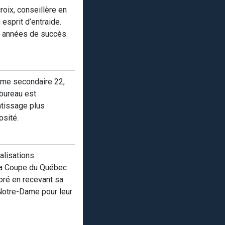
roix, conseillère en
esprit d’entraide.
es années de succès.
ème secondaire 22,
 bureau est
ntissage plus
osité.
alisations
la Coupe du Québec
noré en recevant sa
 Notre-Dame pour leur