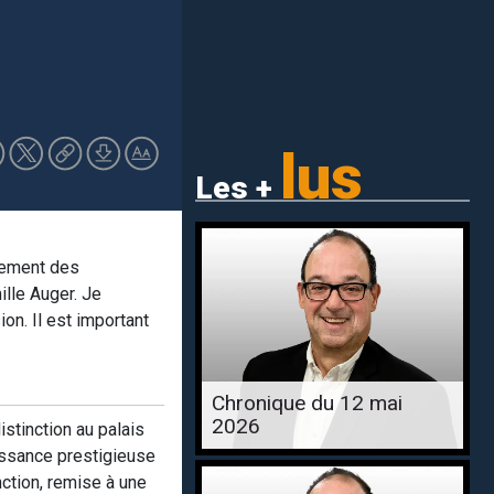
lus
Les +
énement des
ille Auger. Je
n. Il est important
Chronique du 12 mai
2026
stinction au palais
aissance prestigieuse
ction, remise à une