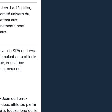
ées. Le 13 juillet,
Comité univers du
ettant aux
vénements sont
caux.
 avec la SPA de Lévis
timulant sera offerte.
bé, éducatrice
pour ceux qui
t-Jean de Terre-
s deux athlètes parmi
ts tout au long de la