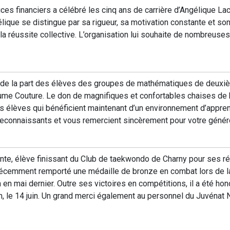
ces financiers a célébré les cinq ans de carrière d’Angélique Lac
lique se distingue par sa rigueur, sa motivation constante et son 
 la réussite collective. L’organisation lui souhaite de nombreus
s de la part des élèves des groupes de mathématiques de deuxi
laume Couture. Le don de magnifiques et confortables chaises de
s élèves qui bénéficient maintenant d’un environnement d’appre
reconnaissants et vous remercient sincèrement pour votre génér
ante, élève finissant du Club de taekwondo de Charny pour ses ré
récemment remporté une médaille de bronze en combat lors de 
en mai dernier. Outre ses victoires en compétitions, il a été ho
n, le 14 juin. Un grand merci également au personnel du Juvénat