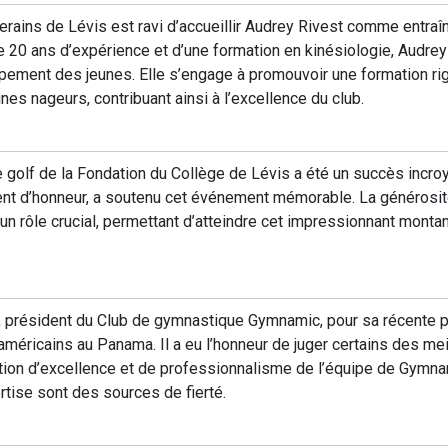
erains de Lévis est ravi d’accueillir Audrey Rivest comme entraî
20 ans d’expérience et d’une formation en kinésiologie, Audrey e
pement des jeunes. Elle s’engage à promouvoir une formation ri
unes nageurs, contribuant ainsi à l’excellence du club.
e golf de la Fondation du Collège de Lévis a été un succès incroy
ent d’honneur, a soutenu cet événement mémorable. La générosité
n rôle crucial, permettant d’atteindre cet impressionnant monta
in, président du Club de gymnastique Gymnamic, pour sa récente 
éricains au Panama. Il a eu l’honneur de juger certains des mei
ation d’excellence et de professionnalisme de l’équipe de Gym
rtise sont des sources de fierté.