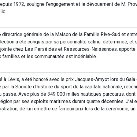
epuis 1972, souligne l’engagement et le dévouement de M. Prov
ic.
rectrice générale de la Maison de la Famille Rive-Sud et entrer
élection a été conquis par sa personnalité calme, déterminée, et s
adjointe chez Les Perséides et Ressources-Naissances, apporte 
familles et les communautés est indéniable.
 à Lévis, a été honoré avec le prix Jacques-Amyot lors du Gala 
 par la Société d’histoire du sport de la capitale nationale, reconn
u passé. Avec plus de 349 000 milles nautiques parcourus, dont 6
égion par ses exploits maritimes durant quatre décennies. J’ai eu 
tration, de lui remettre ce fameux prix lors de la cérémonie, u