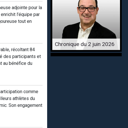
neuse adjointe pour la
nrichit l’équipe par
goureuse tout en
Chronique du 2 juin 2026
able, récoltant 84
 des participants et
nt au bénéfice du
participation comme
lleurs athlètes du
namic. Son engagement