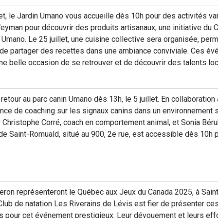
t, le Jardin Umano vous accueille dès 10h pour des activités vari
yman pour découvrir des produits artisanaux, une initiative du 
Umano. Le 25 juillet, une cuisine collective sera organisée, perm
t de partager des recettes dans une ambiance conviviale. Ces é
une belle occasion de se retrouver et de découvrir des talents lo
etour au parc canin Umano dès 13h, le 5 juillet. En collaboration
éance de coaching sur les signaux canins dans un environnement s
r Christophe Corré, coach en comportement animal, et Sonia Béru
c de Saint-Romuald, situé au 900, 2e rue, est accessible dès 10h 
rgeron représenteront le Québec aux Jeux du Canada 2025, à Sain
Club de natation Les Riverains de Lévis est fier de présenter ce
 pour cet événement prestigieux. Leur dévouement et leurs effor