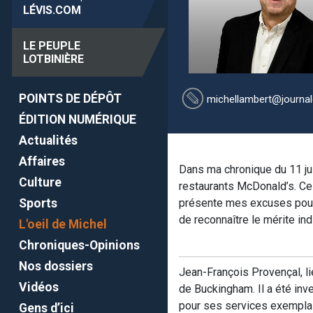
LÉVIS
.COM
LE PEUPLE
LOTBINIÈRE
POINTS DE DÉPÔT
michellambert
@journal
ÉDITION NUMÉRIQUE
Actualités
Affaires
Dans ma chronique du 11 jui
Culture
restaurants McDonald’s. Ce p
Sports
présente mes excuses pour 
de reconnaître le mérite i
L'oeil de Michel
Chroniques-Opinions
Nos dossiers
Jean-François Provençal, li
Vidéos
de Buckingham. Il a été inve
pour ses services exemplai
Gens d’ici