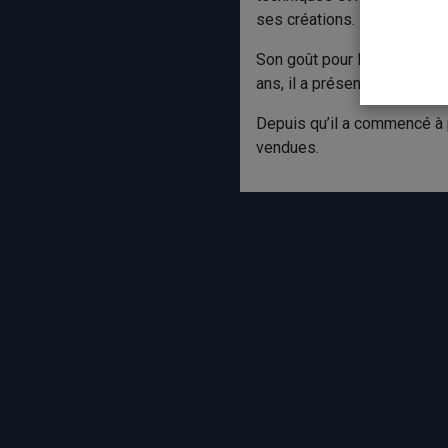
ses créations.
Son goût pour les arts visu
ans, il a présenté sa premi
Depuis qu’il a commencé à pe
vendues.