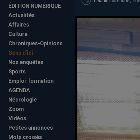
melanie.labrecque
@mel
ÉDITION NUMÉRIQUE
Actualités
Affaires
Culture
Chroniques-Opinions
Gens d’ici
Nos enquêtes
Sports
Emploi-formation
AGENDA
Nécrologie
Zoom
Vidéos
Petites annonces
Mots croisés