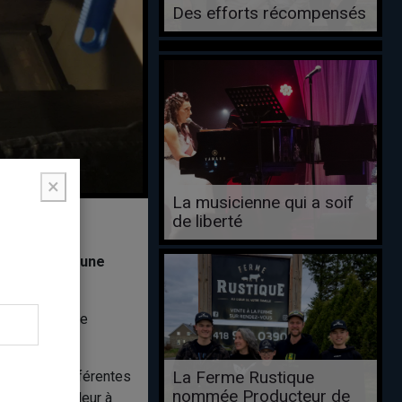
Des efforts récompensés
×
La musicienne qui a soif
de liberté
nceaux après une
répondre à une
La Ferme Rustique
 l’aide de différentes
nommée Producteur de
 de la profondeur à