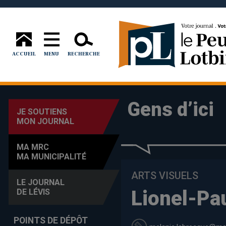
ACCUEIL
MENU
RECHERCHE
Gens d’ici
JE SOUTIENS
MON JOURNAL
MA MRC
MA MUNICIPALITÉ
ARTS VISUELS
LE JOURNAL
Lionel-Pau
DE LÉVIS
POINTS DE DÉPÔT