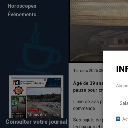
Horoscopes
Événements
IN
16 mars 2026 08:28
Âgé de 39 ans, l’artiste 
Abonne
pause pour créer de nou
L’une de ses plus récentes 
commande.
Act
Ses sujets de prédilections 
Consulter votre journal
techniques et médiums, notam