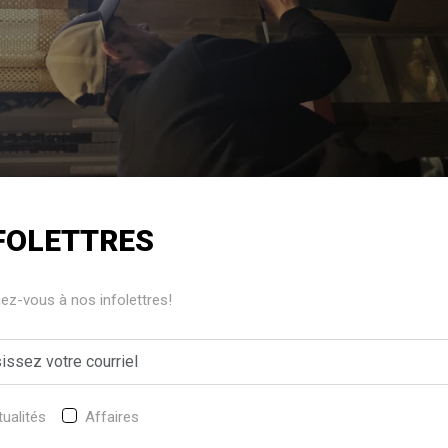
FOLETTRES
peintre Lionel-Paul Turgeon de Saint-Agapit a repris ses pi
z-vous à nos infolettres!
veau.
œuvres est une toile représentant Bob Marley qu’il a créé pour 
ualités
Affaires
sont les paysages, les animaux et l’abstrait. Il crée également à
ment la peinture à l’huile et le travail à la spatule pour donner