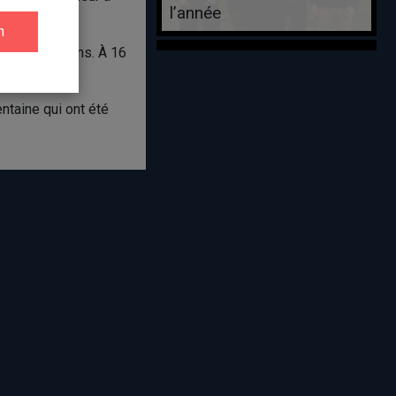
l’année
l’âge de 10 ans. À 16
entaine qui ont été