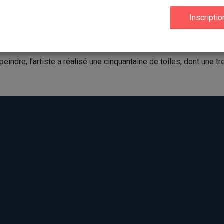
els remonte à l’enfance alors qu’il a vendu son premier tableau à 
ère exposition où il a pu vendre l’ensemble de ses toiles.
indre, l’artiste a réalisé une cinquantaine de toiles, dont une tr