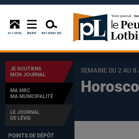
ACCUEIL
MENU
RECHERCHE
JE SOUTIENS
SEMAINE DU 2 AU 8
MON JOURNAL
Horosc
MA MRC
MA MUNICIPALITÉ
LE JOURNAL
DE LÉVIS
POINTS DE DÉPÔT