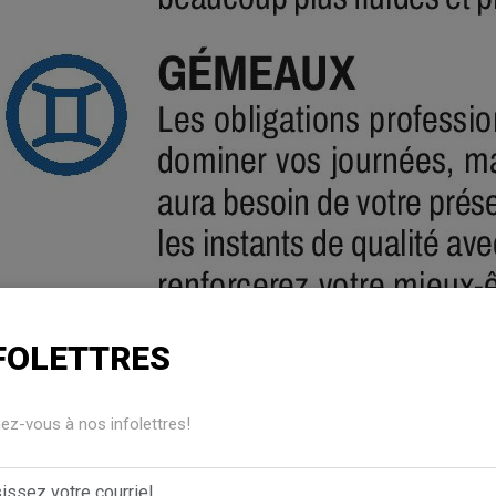
FOLETTRES
z-vous à nos infolettres!