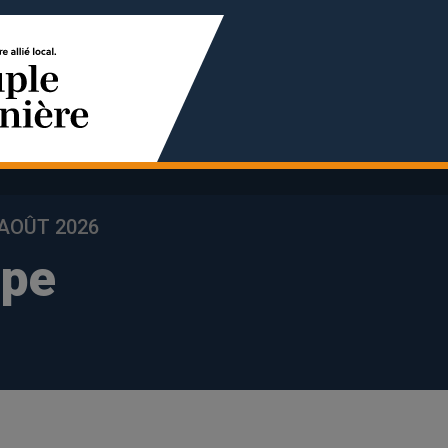
 AOÛT 2026
ope