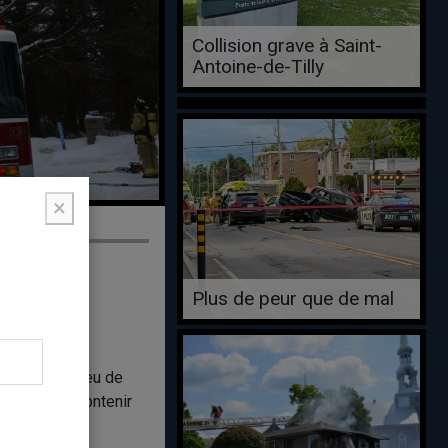
Collision grave à Saint-
Antoine-de-Tilly
×
Plus de peur que de mal
di, pour un
encé par un feu de
enfort pour contenir