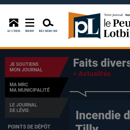
ACCUEIL
MENU
RECHERCHE
Faits diver
JE SOUTIENS
MON JOURNAL
> Actualités
MA MRC
MA MUNICIPALITÉ
LE JOURNAL
DE LÉVIS
Incendie 
Tilly
POINTS DE DÉPÔT