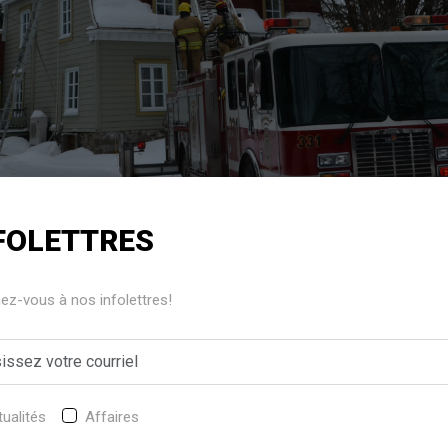
onald Blanchet
FOLETTRES
z-vous à nos infolettres!
oine-de-Tilly ont été appelés à intervenir, samedi après-mi
30 pour un incendie au 3373, chemin des Plaines. Ce qui a comm
entretoit. Le camion échelle de Laurier-Station a été appelé en r
ualités
Affaires