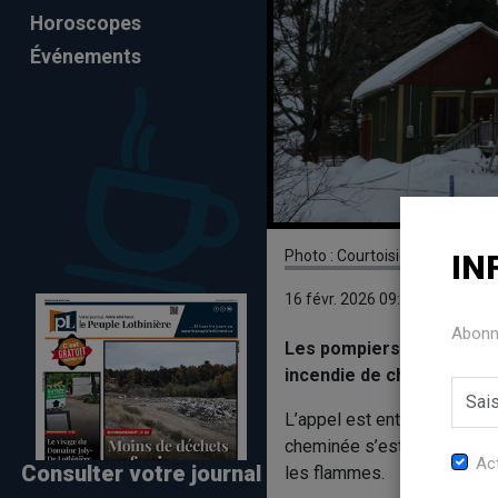
Horoscopes
Événements
Photo : Courtoisie - Louis McD
IN
16 févr. 2026 09:42
Abonne
Les pompiers de Saint-Ant
incendie de cheminée.
L’appel est entré vers 15h
cheminée s’est propagé à l’
Act
Consulter votre journal
les flammes.