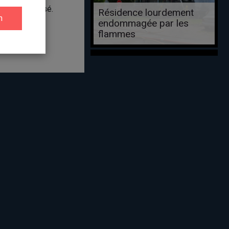
n’a été blessé.
Résidence lourdement
endommagée par les
flammes