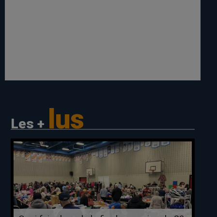
lus
Les +