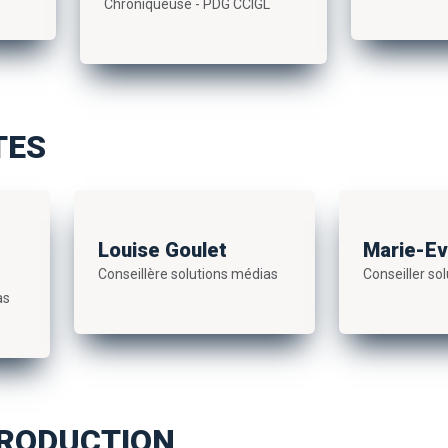
Chroniqueuse - PDG CCIGL
TES
Louise Goulet
Marie-Ev
Conseillère solutions médias
Conseiller so
as
PRODUCTION