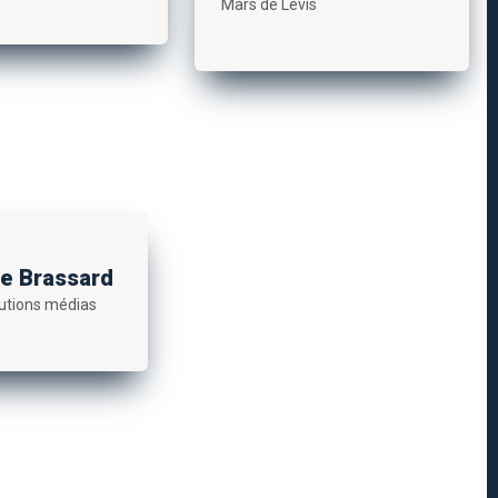
Mars de Lévis
e Brassard
lutions médias