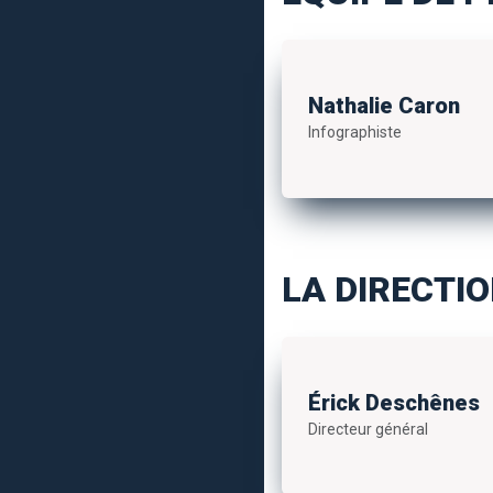
Nathalie Caron
Infographiste
LA DIRECTI
Érick Deschênes
Directeur général