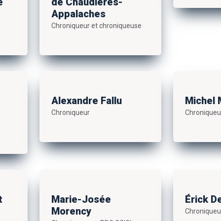
e
de Chaudières-
Appalaches
Chroniqueur et chroniqueuse
Alexandre Fallu
Michel 
Chroniqueur
Chroniqueu
t
Marie-Josée
Érick D
Morency
Chroniqueur