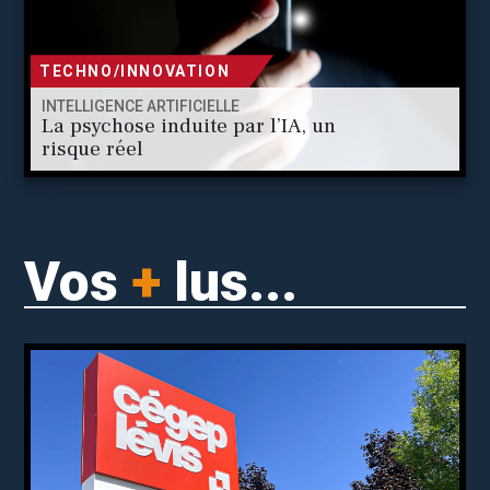
TECHNO/INNOVATION
INTELLIGENCE ARTIFICIELLE
La psychose induite par l’IA, un
risque réel
Vos
+
lus...