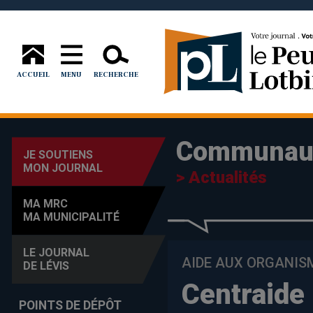
ACCUEIL
MENU
RECHERCHE
Communau
JE SOUTIENS
MON JOURNAL
> Actualités
MA MRC
MA MUNICIPALITÉ
LE JOURNAL
AIDE AUX ORGANI
DE LÉVIS
Centraide 
POINTS DE DÉPÔT