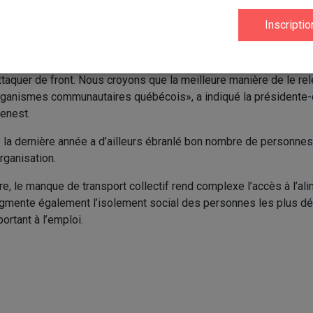
nées de Lotbinière (34 916 $), le Centre-Femmes de Lotbinière (
roits sociaux de Lotbinière (100 000 $) et L'Oasis de Lotbinièr
traide en 2024.
ds, les besoins grandissent à un rythme déconcertant : il s’agi
aquer de front. Nous croyons que la meilleure manière de le rele
rganismes communautaires québécois», a indiqué la présidente-d
Genest.
 la dernière année a d’ailleurs ébranlé bon nombre de personnes 
organisation.
e, le manque de transport collectif rend complexe l’accès à l’ali
augmente également l’isolement social des personnes les plus d
ortant à l’emploi.