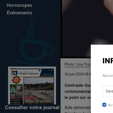
Horoscopes
Événements
IN
Photo : Lina Trochez - Unsplas
26 juin 2024 08:49
Abonne
Centraide Québec et Chau
communautaires de la MRC
le point sur ses investi
Act
Consulter votre journal
Aide alimentaire Lotbinière