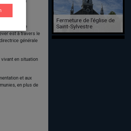
30 000 $), la
e (60 000 $)
Fermeture de l’église de
Saint-Sylvestre
t d’un défi de
ver est à travers le
irectrice générale
vivant en situation
mentation et aux
émunies, en plus de