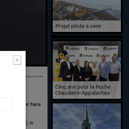
Projet pilote à venir
×
Cinq ans pour la Ruche
Chaudière-Appalaches
organismes
 à Lévis pour faire
re (42 770 $), le