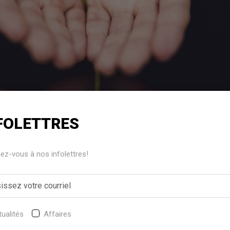
FOLETTRES
h
z-vous à nos infolettres!
dière-Appalaches a confirmé une aide de 354 186 $ à six 
 de Lotbinière. Les responsables de l’organisation étaient
ssements de 2024 en Chaudière-Appalaches.
ualités
Affaires
 (86 500 $), l’Association des personnes handicapées de Lotbiniè