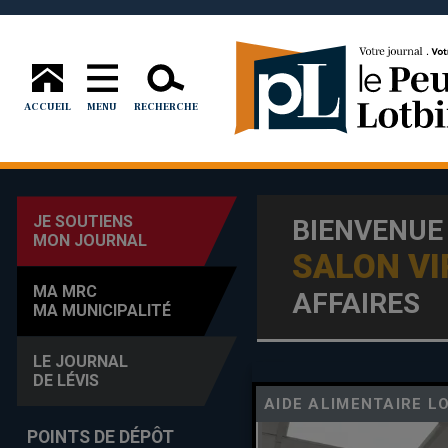
ACCUEIL
MENU
RECHERCHE
JE SOUTIENS
BIENVENUE
MON JOURNAL
SALON VI
MA MRC
AFFAIRES
MA MUNICIPALITÉ
LE JOURNAL
DE LÉVIS
AIDE ALIMENTAIRE L
POINTS DE DÉPÔT