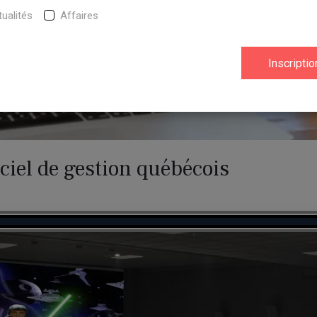
ualités
Affaires
giciel de gestion québécois