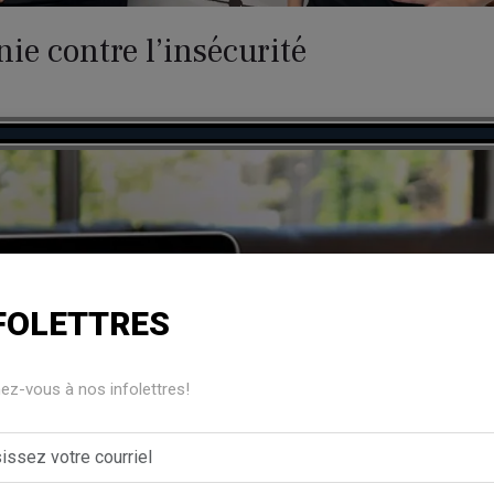
ie contre l’insécurité
FOLETTRES
z-vous à nos infolettres!