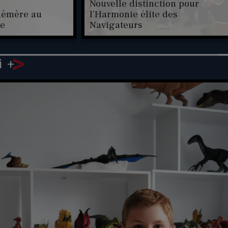
Nouvelle distinction pour
phémère au
l’Harmonie élite des
re
Navigateurs
>
+
i