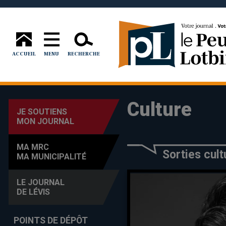
ACCUEIL
MENU
RECHERCHE
Culture
JE SOUTIENS
MON JOURNAL
MA MRC
Sorties cul
MA MUNICIPALITÉ
LE JOURNAL
DE LÉVIS
POINTS DE DÉPÔT