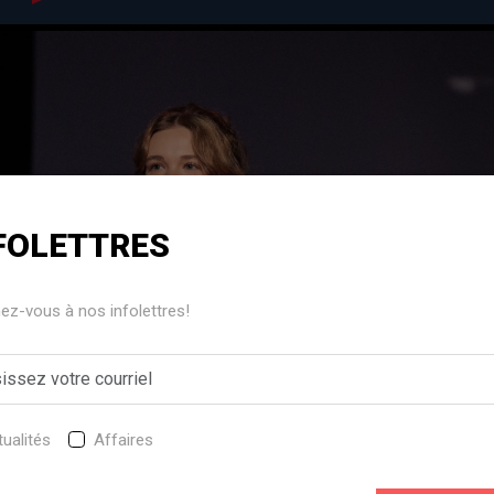
FOLETTRES
z-vous à nos infolettres!
ualités
Affaires