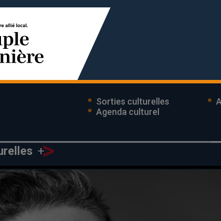
Sorties culturelles
A
Agenda culturel
>
+
turelles