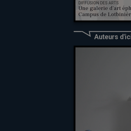
DIFFUSION DES ARTS
Une galerie d’art é
Campus de Lotbiniè
Auteurs d'ic