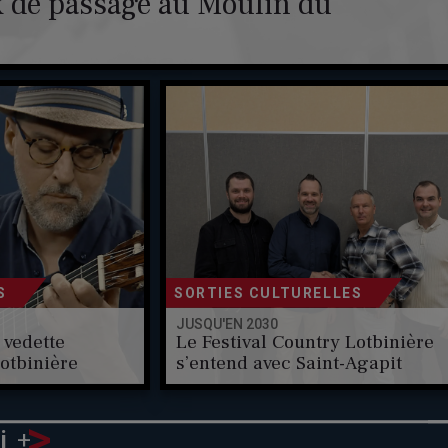
 de passage au Moulin du
S
SORTIES CULTURELLES
JUSQU'EN 2030
 vedette
Le Festival Country Lotbinière
otbinière
s’entend avec Saint-Agapit
>
+
i