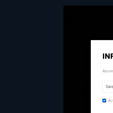
IN
Abonne
Act