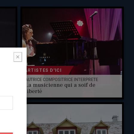
×
ARTISTES D'ICI
AUTRICE COMPOSITRICE INTERPRÈTE
La musicienne qui a soif de
liberté