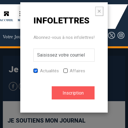
×
INFOLETTRES
ACCUEIL
RECHERCHE
MENU
Votre Journal.
Votre allié local.
Abonnez-vous à nos infolettres!
Je soutiens mon journal
Actualités
Affaires
JE SOUTIENS MON JOURNAL