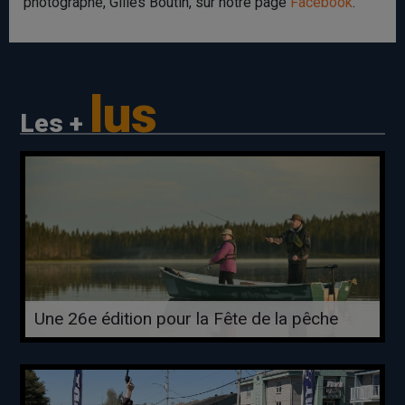
photographe, Gilles Boutin, sur notre page
Facebook
.
lus
Les +
Une 26e édition pour la Fête de la pêche