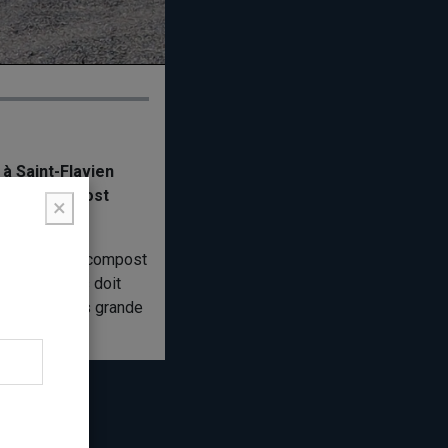
à Saint-Flavien
ion de compost
×
 quantité son compost
es citoyennes doit
post de la plus grande