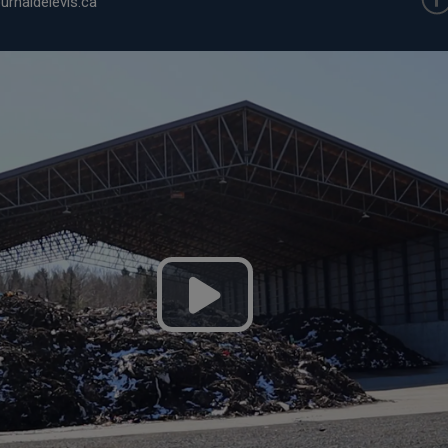
urnaldelevis.ca
Play
Video