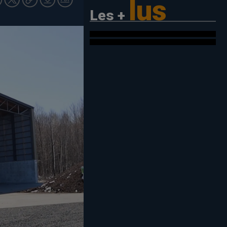
lus
Les +