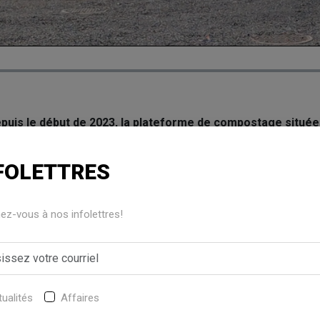
epuis le début de 2023, la plateforme de compostage située 
favorable pour la MRC de Lotbinière. La première distribut
s membres s'effectuera le 18 mai prochain.
FOLETTRES
 sur sa lancée afin d'offrir plus fréquemment et en plus grande
 plusieurs défis, dont celui de l'enseignement aux bonnes pratiqu
z-vous à nos infolettres!
er le travail à la plateforme de compostage et ainsi offrir un com
ualités
Affaires