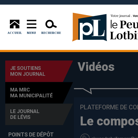
ACCUEIL
MENU
RECHERCHE
Vidéos
JE SOUTIENS
MON JOURNAL
MA MRC
MA MUNICIPALITÉ
PLATEFORME DE C
LE JOURNAL
Le compos
DE LÉVIS
POINTS DE DÉPÔT