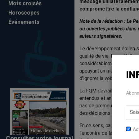
message unilatéralement 
Mots croisés
compromettre la confia
Horoscopes
Note de la rédaction : Le P
Événements
ou ouvertes publiées dans n
auteurs signataires.
Le développement éolien s
qualité de vie, la santé, l’
considérablement d’une muni
appuyant un message qui s
IN
d’ignorer la voix de nomb
La FQM devrait agir comme 
Abonne
entendus et analysés à la 
pas de promouvoir une filiè
des décisions éclairées, re
En ce sens, cautionner un 
Act
l’encontre de la mission de
Consulter votre journal