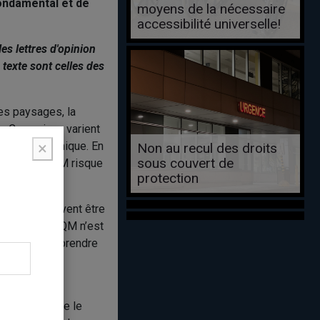
fondamental et de
moyens de la nécessaire
accessibilité universelle!
es lettres d'opinion
texte sont celles des
es paysages, la
e. Ces enjeux varient
×
que et économique. En
Non au recul des droits
sous couvert de
nique, la FQM risque
protection
s de vue peuvent être
 rôle de la FQM n’est
les puissent prendre
adéquate va à
le et défendre le