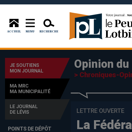
ACCUEIL
MENU
RECHERCHE
Opinion du 
JE SOUTIENS
MON JOURNAL
> Chroniques-Opi
MA MRC
MA MUNICIPALITÉ
LE JOURNAL
LETTRE OUVERTE
DE LÉVIS
La Fédéra
POINTS DE DÉPÔT