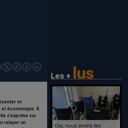
lus
Les +
ésenter et
le et économique. À
elle s’exprime sur
u relayer un
Oui, nous avons les