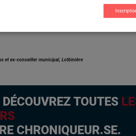
écider librement et démocratiquement de leur avenir énergétique. 
partialité, la FQM pourrait commencer par appuyer les demande
a tenue d’un BAPE générique sur la filière éolienne.
s et ex-conseiller municipal, Lotbinière
I
DÉCOUVREZ TOUTES
LE
RS
RE CHRONIQUEUR.SE.