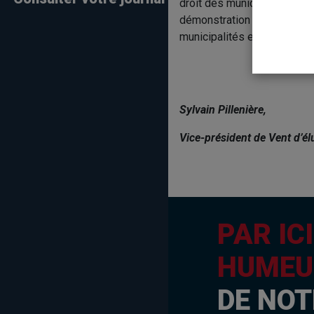
droit des municipalités à d
démonstration de cette im
municipalités et MRC pour l
Sylvain Pillenière,
Vice-président de Vent d’élu
PAR IC
HUMEU
DE NOT