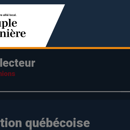
lecteur
nions
tion québécoise