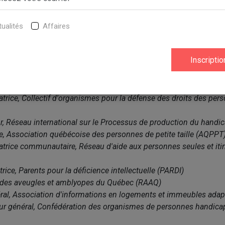
ce générale, Regroupement des aveugles et amblyopes du Montréal
 des enjeux, Alliance québécoise des regroupements régionaux po
ualités
Affaires
QRIPH)
 générale, Groupement des associations de personnes handicapées
générale, Association multiethnique pour l'intégration des person
trice, Collectif d'organismes pour la défense des droits des per
r, Réseau international sur le Processus de production du handi
e, Association québécoise des personnes de petite taille (AQPPT
atrice communautaire, Réseau d'aide aux personnes seules et iti
ice, Parents pour la déficience intellectuelle (PARDI)
des aveugles et amblyopes du Québec (RAAQ)
ral, Association d'informations en logements et immeubles adapt
eur général, Confédération des organismes de personnes handic