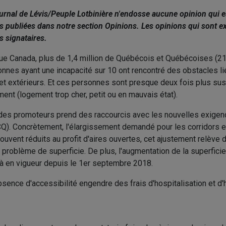
ournal de Lévis/Peuple Lotbinière n'endosse aucune opinion qui e
es publiées dans notre section Opinions. Les opinions qui sont 
s signataires.
que Canada, plus de 1,4 million de Québécois et Québécoises (21
onnes ayant une incapacité sur 10 ont rencontré des obstacles li
et extérieurs. Et ces personnes sont presque deux fois plus sus
nt (logement trop cher, petit ou en mauvais état).
 des promoteurs prend des raccourcis avec les nouvelles exige
Q). Concrètement, l'élargissement demandé pour les corridors e
vent réduits au profit d'aires ouvertes, cet ajustement relève 
 problème de superficie. De plus, l'augmentation de la superfici
à en vigueur depuis le 1er septembre 2018.
absence d'accessibilité engendre des frais d'hospitalisation et 