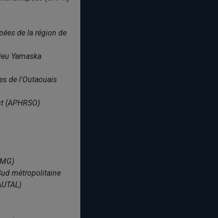
ées de la région de
lieu Yamaska
es de l'Outaouais
est (APHRSO)
SEMG)
Sud métropolitaine
(AUTAL)