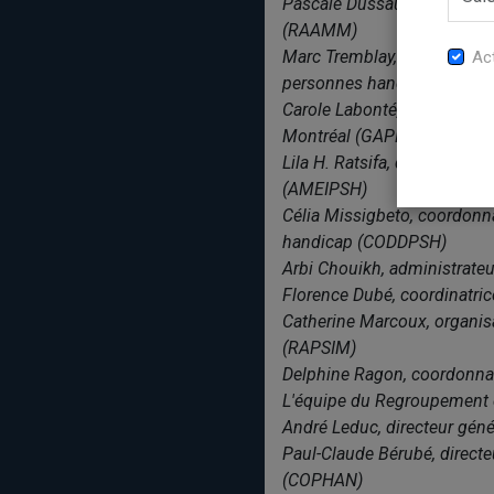
Pascale Dussault, directri
(RAAMM)
Marc Tremblay, responsable
Act
personnes handicapées (A
Carole Labonté, directrice
Montréal (GAPHRSM)
Lila H. Ratsifa, directrice 
(AMEIPSH)
Célia Missigbeto, coordonna
handicap (CODDPSH)
Arbi Chouikh, administrateu
Florence Dubé, coordinatric
Catherine Marcoux, organis
(RAPSIM)
Delphine Ragon, coordonnatr
L'équipe du Regroupement 
André Leduc, directeur géné
Paul-Claude Bérubé, direct
(COPHAN)