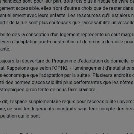
handicap sont, pour leur part, trois fois plus à risque de vivre d
gement accessible, elles n'ont d'autres choix que de rester dans 
otentiellement avec leurs enfants. Les ressources qu'il est alors
ortir de la rue sont plus coûteuses que l'accessibilité universel
sibilité dès la conception d'un logement représente un coût marg
evés d'adaptation post-construction et de soins à domicile pou
anté.
toujours la réouverture du Programme d'adaptation de domicile, 
at. Rappelons que selon l'OPHQ, « l'aménagement d'installation
s économique que l'adaptation par la suite ». Plusieurs endroits
té des normes d'accessibilité plus performantes que les nôtres. 
strophiques qu'on tente de nous faire craindre.
 dit, l'espace supplémentaire requis pour l'accessibilité universe
traire, ce sont les logements construits sans tenir compte des bes
pulation qui le sont.