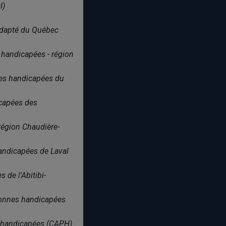
I)
 adapté du Québec
 handicapées - région
nes handicapées du
icapées des
région Chaudière-
andicapées de Laval
de l'Abitibi-
rsonnes handicapées
es handicapées (CAPH)