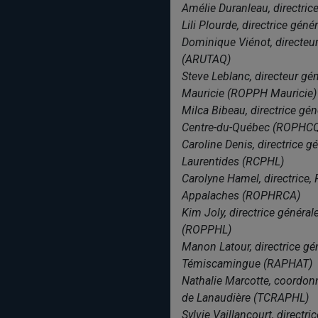
Amélie Duranleau, directrice
Lili Plourde, directrice gén
Dominique Viénot, directeu
(ARUTAQ)
Steve Leblanc, directeur g
Mauricie (ROPPH Mauricie)
Milca Bibeau, directrice g
Centre-du-Québec (ROPHC
Caroline Denis, directrice
Laurentides (RCPHL)
Carolyne Hamel, directrice
Appalaches (ROPHRCA)
Kim Joly, directrice génér
(ROPPHL)
Manon Latour, directrice gé
Témiscamingue (RAPHAT)
Nathalie Marcotte, coordon
de Lanaudière (TCRAPHL)
Sylvie Vaillancourt, direct