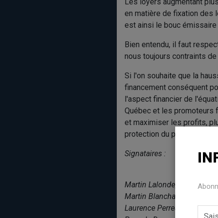
Les loyers augmentant plus v
en matière de fixation des 
est ainsi le bouc émissaire 
Bien entendu, il faut resp
nous toujours contraints de
Si l'on souhaite que la haus
financement conséquent pou
l'aspect financier de l'équa
Québec et les promoteurs fe
et maximiser les profits, pl
protection du public et l'ex
Signataires :
IN
Martin Lalonde, agent de dé
Abonne
Martin Blanchard, organisa
Laurence Perreault Roussea