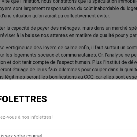
ite que l'inflation, nous constatons que la spéculation immobiliè
loyers sont largement responsables du coût inabordable du logem
d'une situation qu'on aurait pu collectivement éviter.
ecter la capacité de payer des ménages ; mais dans un marché sp
 réviser à la baisse nos attentes en matière de qualité pour y par
se vertigineuse des loyers se calme enfin, il faut surtout un cont
r les logements sociaux et communautaires. Or, l'analyse ne peu
tion et doit tenir compte de l'aspect humain. Plus l'Institut de d
ront étalage de leurs faux dilemmes pour couper dans la qualité
us légitimes seront les bonifications au CCQ, car elles sont esse
ercice de nos droits.
FOLETTRES
fense collective des droits, Ex aequo
z-vous à nos infolettres!
teur communautaire, Moelle épinière et mobilité Québec (MÉMO-
u, co-coordonnatrice générale, Action femmes et handicap (AFH)