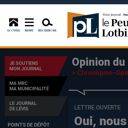
ACCUEIL
MENU
RECHERCHE
Opinion du 
JE SOUTIENS
MON JOURNAL
> Chroniques-Opi
MA MRC
MA MUNICIPALITÉ
LE JOURNAL
LETTRE OUVERTE
DE LÉVIS
Oui, nous
POINTS DE DÉPÔT