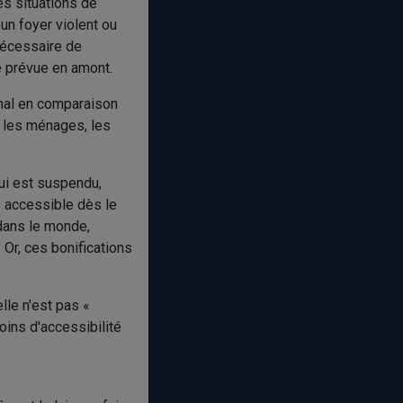
es situations de
un foyer violent ou
 nécessaire de
le prévue en amont.
inal en comparaison
r les ménages, les
qui est suspendu,
s accessible dès le
 dans le monde,
Or, ces bonifications
lle n'est pas «
oins d'accessibilité