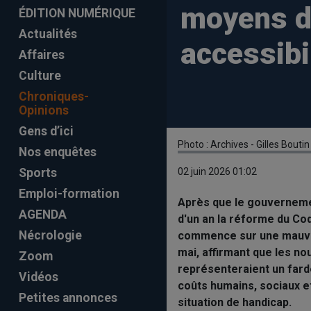
moyens d
ÉDITION NUMÉRIQUE
Actualités
accessibil
Affaires
Culture
Chroniques-
Opinions
Gens d’ici
Photo : Archives - Gilles Boutin
Nos enquêtes
02 juin 2026 01:02
Sports
Emploi-formation
Après que le gouverneme
AGENDA
d'un an la réforme du C
Nécrologie
commence sur une mauvais
mai, affirmant que les no
Zoom
représenteraient un fard
Vidéos
coûts humains, sociaux e
Petites annonces
situation de handicap.