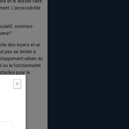
re et le laisser-faire
ent. L'accessibilité
éculatif, sommes-
venir?
rôle des loyers et un
t pas se limiter à
éveloppement urbain du
 ou la fonctionnalité
ntielles pour la
×
QC)