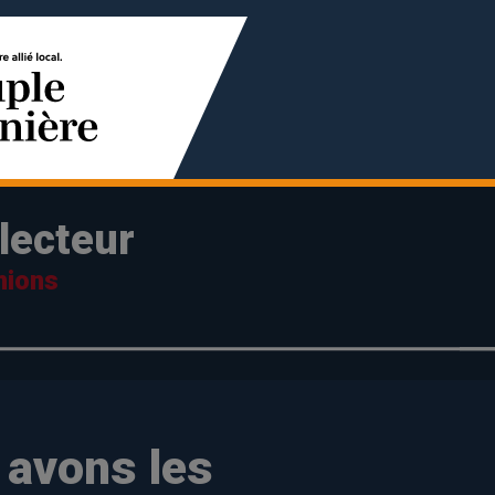
lecteur
nions
 avons les