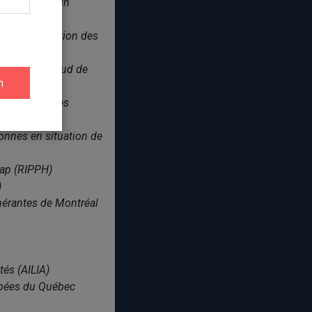
 métropolitain
ur l'intégration des
 de la Rive-Sud de
nes handicapées
sonnes en situation de
cap (RIPPH)
)
nérantes de Montréal
és (AILIA)
apées du Québec