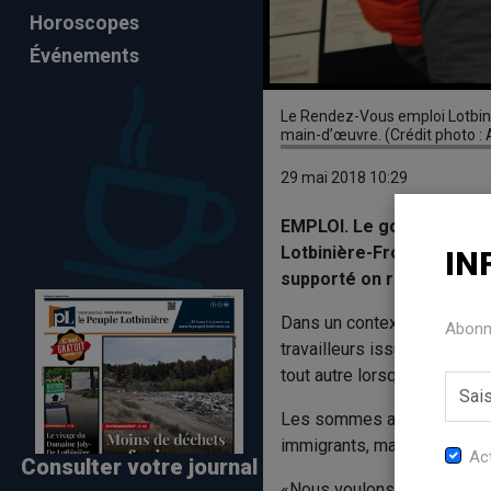
Horoscopes
Événements
Le Rendez-Vous emploi Lotbini
main-d’œuvre. (Crédit photo : 
29 mai 2018 10:29
EMPLOI. Le gouvernement 
Lotbinière-Frontenac pou
IN
supporté on retrouve le 
Dans un contexte de pénurie
Abonne
travailleurs issus de l’immig
tout autre lorsqu’il s’agit d
Les sommes accordées au C
immigrants, mais aussi leur 
Act
Consulter votre journal
«Nous voulons organiser de