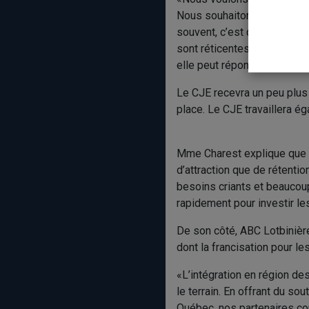
Nous souhaitons inviter les
souvent, c’est que ce sont 
sont réticentes à déménager
elle peut répondre à leurs 
Le CJE recevra un peu plu
place. Le CJE travaillera ég
Mme Charest explique que c
d’attraction que de rétenti
besoins criants et beaucoup
rapidement pour investir 
De son côté, ABC Lotbinièr
dont la francisation pour le
«L’intégration en région d
le terrain. En offrant du s
Québec, nos partenaires con