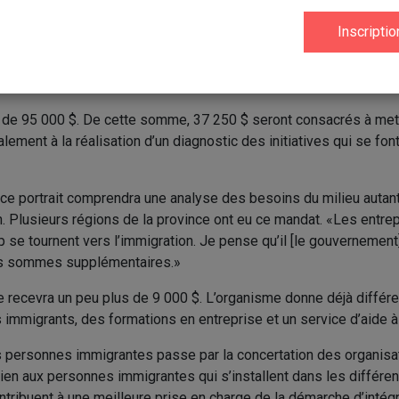
 personnes immigrantes et leur famille dans la région. Ce que n
les conjoints qui postulent. Lorsqu’ils obtiennent l’emploi, ce s
 en région. La famille au complet doit venir voir la région de L
besoins», a expliqué la directrice générale du CJE de Lotbinière,
s de 95 000 $. De cette somme, 37 250 $ seront consacrés à me
alement à la réalisation d’un diagnostic des initiatives qui se font
e portrait comprendra une analyse des besoins du milieu autant
on. Plusieurs régions de la province ont eu ce mandat. «Les entre
 se tournent vers l’immigration. Je pense qu’il [le gouvernement]
les sommes supplémentaires.»
e recevra un peu plus de 9 000 $. L’organisme donne déjà diffé
s immigrants, des formations en entreprise et un service d’aide à 
es personnes immigrantes passe par la concertation des organisa
outien aux personnes immigrantes qui s’installent dans les différe
tribuent à une meilleure prise en charge de la démarche d’intégr