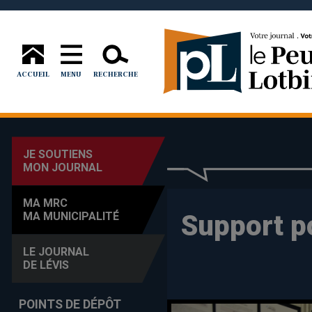
ACCUEIL
MENU
RECHERCHE
JE SOUTIENS
MON JOURNAL
MA MRC
Support po
MA MUNICIPALITÉ
LE JOURNAL
DE LÉVIS
POINTS DE DÉPÔT