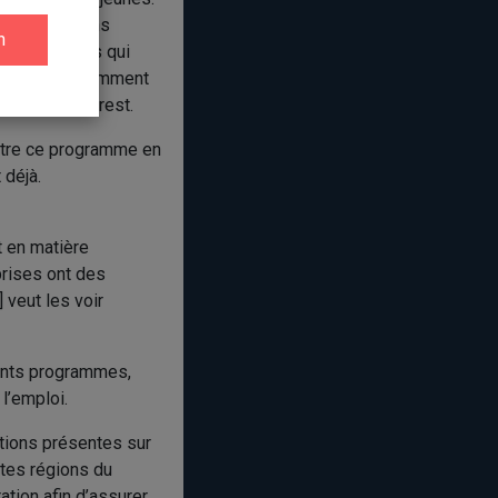
ous constatons
ont les femmes qui
otbinière et comment
 Huguette Charest.
ttre ce programme en
 déjà.
 en matière
prises ont des
 veut les voir
rents programmes,
l’emploi.
tions présentes sur
ntes régions du
ation afin d’assurer