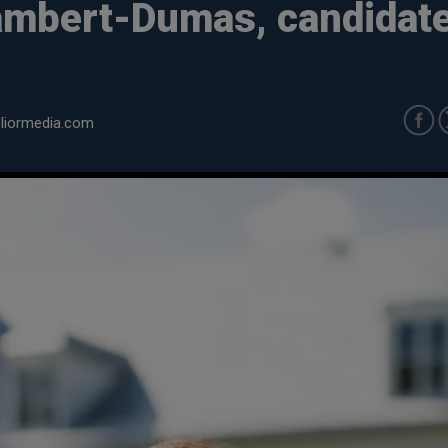
mbert-Dumas, candidate 
iormedia.com