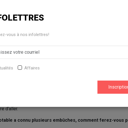
FOLETTRES
z-vous à nos infolettres!
gne à la mairie de Saint-Antoine-de-Tilly, Le Peuple Lotbin
vues avec les candidats à la mairie. La candidate et consei
 répondu à nos questions.
_Pourquoi avez-vous décidé de poser votre candidature ?
ualités
Affaires
(MLD) :_
Je crois que la municipalité mérite d’avoir une personne
t qui a envie de la faire progresser. Ma crainte, c’était que si on
ndats, la municipalité ne pourrait pas progresser autant qu’on le
tuels, j’ai une expérience concrète à l’intérim depuis les dernièr
c le conseil en place. Je me suis dit que ma candidature pourrait
e d’aller.
 potable a connu plusieurs embûches, comment ferez-vous po