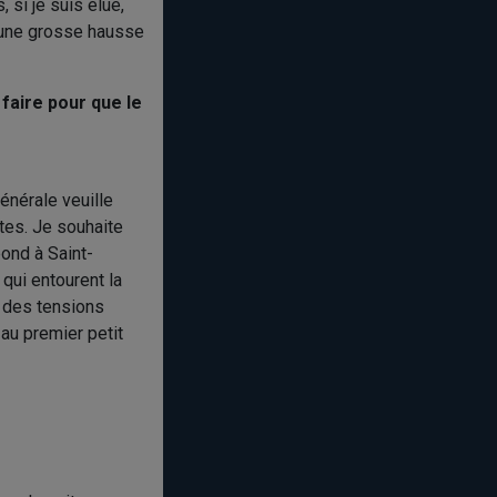
 si je suis élue,
u une grosse hausse
 faire pour que le
générale veuille
tes. Je souhaite
pond à Saint-
qui entourent la
 des tensions
 au premier petit