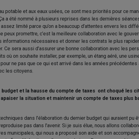
eau potable et aux eaux usées, ce sont mes priorités pour ce man
. Ça a été nommé à plusieurs reprises dans les dernières séances
 assez limité parce qu’on a beaucoup d’attentes envers les diff
e peux promettre, c’est la meilleure collaboration avec le gouv
s informations nécessaires et donner les contrats le plus rapid
ier. Ce sera aussi d’assurer une bonne collaboration avec les p
ts où on souhaite installer, par exemple, un étang aéré, une usin
u, pour ne pas que ce qui est arrivé dans les années précédentes
ec les citoyens.
er budget et la hausse du compte de taxes ont choqué les c
paiser la situation et maintenir un compte de taxes plus b
 techniques dans l’élaboration du dernier budget qui auraient pu 
reproduise pas dans l’avenir. Si je suis élue, nous allons collabo
ires municipales, qui nous a proposé son aide et son accompagn