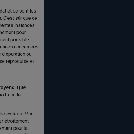
dat et ce sont les
. C’est sûr que ce
érentes instances
ernement pour
ement possible
ersonnes concernées
e d’épuration ou
 se reproduise et
itoyens. Que
as lors du
être évitées. Mon
rer étroitement
ement pour la