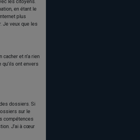
vec les citoyens.
tion, en étant le
Internet plus
r. Je veux que les
 cacher et n’a rien
e qu’ils ont envers
des dossiers. Si
dossiers sur le
des compétences
ion. J’ai à cœur