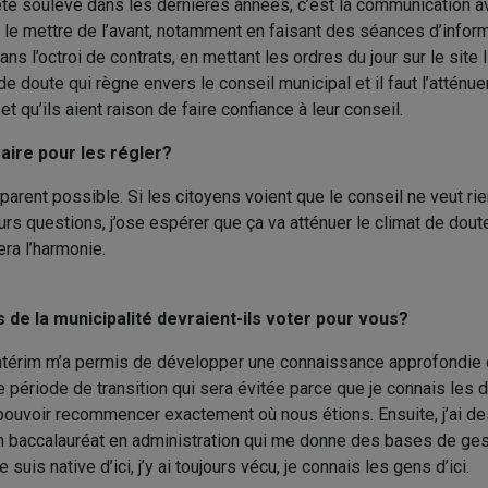
 été soulevé dans les dernières années, c’est la communication a
 le mettre de l’avant, notamment en faisant des séances d’informa
ns l’octroi de contrats, en mettant les ordres du jour sur le site 
 de doute qui règne envers le conseil municipal et il faut l’atténue
t qu’ils aient raison de faire confiance à leur conseil.
aire pour les régler?
parent possible. Si les citoyens voient que le conseil ne veut rien
eurs questions, j’ose espérer que ça va atténuer le climat de dout
era l’harmonie.
s de la municipalité devraient-ils voter pour vous?
ntérim m’a permis de développer une connaissance approfondie 
une période de transition qui sera évitée parce que je connais les 
pouvoir recommencer exactement où nous étions. Ensuite, j’ai 
n baccalauréat en administration qui me donne des bases de gest
 suis native d’ici, j’y ai toujours vécu, je connais les gens d’ici.