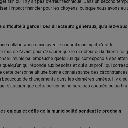
get afin qu’il n’y ait pas d’erreur technique. Dans un second temps,
iser l’impact financier pour les citoyens, puisque nous avons e
la difficulté à garder ses directeurs généraux, qu’allez-vous
ne collaboration saine avec le conseil municipal, c’est le
e mis de l’avant pour s’assurer que le directeur ou la directrice 
conseil municipal embauche quelqu’un qui correspond à ses atten
 quelqu’un qui réponde aux besoins et qui a un profil qui corres
que cette personne ait une bonne connaissance des circonstances 
u beaucoup de changements dans les dernières années. Il y a eu
 faut s’assurer que cette personne ne sera pas apeurée ou partira
res enjeux et défis de la municipalité pendant le prochain