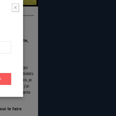
×
ière vous
llère sortante,
 à la mairie qui
 avait des candidats
 souhaite. Puis, je
es années et j’ai
 être intéressante
ur le faire