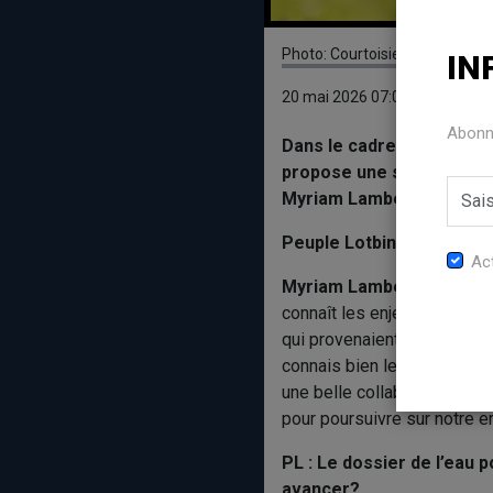
Photo: Courtoisie
IN
20 mai 2026 07:00
Abonne
Dans le cadre de la campa
propose une série d’entre
Myriam Lambert-Dumas, a
Peuple Lotbinière (PL) :
Act
Myriam Lambert-Duamas 
connaît les enjeux actuels e
qui provenaient d’anciens ma
connais bien les dossiers ac
une belle collaboration ave
pour poursuivre sur notre err
PL : Le dossier de l’eau
avancer?