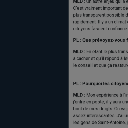
MLD :
Un autre enjeu qui a
C’est vraiment important de
plus transparent possible da
rapidement. Il y a un climat
citoyens fassent confiance e
PL : Que prévoyez-vous f
MLD :
En étant le plus trans
à cacher et qu’il répond à l
le conseil et que ça restaur
PL : Pourquoi les citoyen
MLD :
Mon expérience à l’i
j’entre en poste, il y aura 
bout de mes doigts. On va 
assez intéressantes. J’ai u
les gens de Saint-Antoine, je