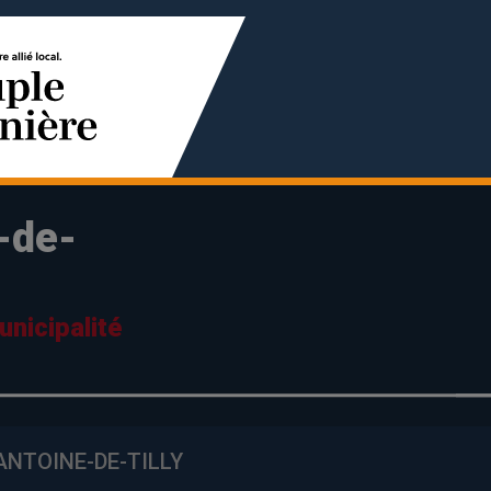
-de-
nicipalité
ANTOINE-DE-TILLY