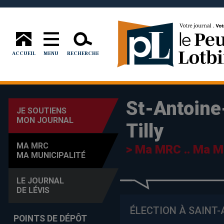
ACCUEIL
MENU
RECHERCHE
St-Antoine
JE SOUTIENS
MON JOURNAL
Tilly
MA MRC
> Ma MRC .. Ma Mu
MA MUNICIPALITÉ
LE JOURNAL
DE LÉVIS
ÉLECTION À SAINT-
POINTS DE DÉPÔT