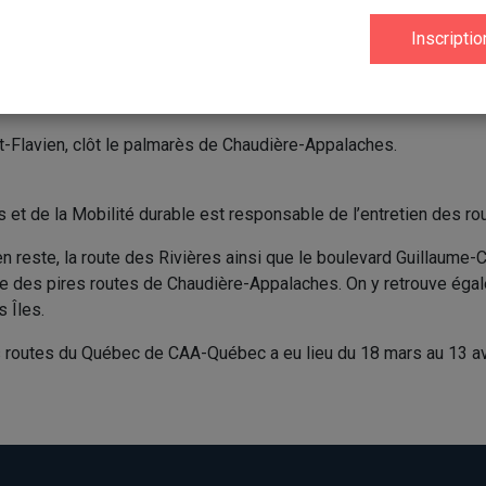
la MRC de Lotbinière se sont également taillé une place dans le
bec.
(rue Principale), à Saint-Agapit, cette même route revient une sec
le boulevard Laurier, à Laurier-Station.
t-Flavien, clôt le palmarès de Chaudière-Appalaches.
 et de la Mobilité durable est responsable de l’entretien des ro
en reste, la route des Rivières ainsi que le boulevard Guillaume-
e des pires routes de Chaudière-Appalaches. On y retrouve éga
 Îles.
routes du Québec de CAA-Québec a eu lieu du 18 mars au 13 avr