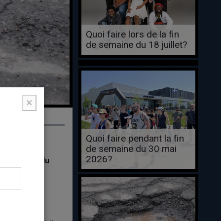
Quoi faire lors de la fin
de semaine du 18 juillet?
×
Quoi faire pendant la fin
de semaine du 30 mai
2026?
ires routes du
udière-