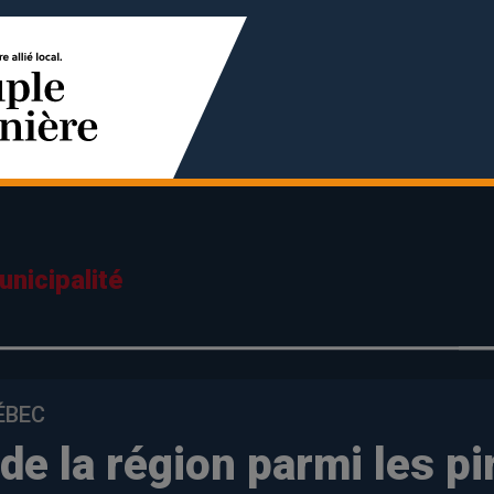
nicipalité
ÉBEC
de la région parmi les pi