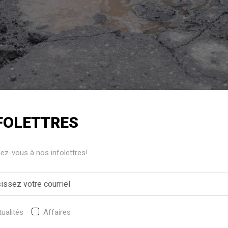
FOLETTRES
z-vous à nos infolettres!
ix (rue Principale) s’est classée dans le palmarès des 10 p
rovincial et occupe le premier rang du palmarès régional de Cha
ualités
Affaires