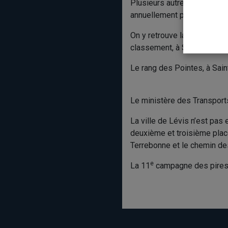
Plusieurs autres routes de 
annuellement par CAA-Qué
On y retrouve la route 116 
classement, à Saint-Gilles, 
Le rang des Pointes, à Sain
Le ministère des Transports
La ville de Lévis n’est pas 
deuxième et troisième plac
Terrebonne et le chemin des
e
La 11
campagne des pires 