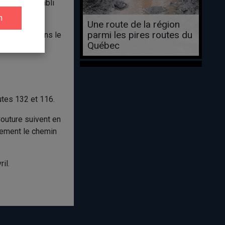
 palmarès établi
Une route de la région
parmi les pires routes du
onde fois, dans le
Québec
utes 132 et 116.
Couture suivent en
lement le chemin
il.