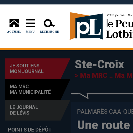
ACCUEIL
MENU
RECHERCHE
Ste-Croix
JE SOUTIENS
MON JOURNAL
> Ma MRC .. Ma Mu
MA MRC
MA MUNICIPALITÉ
LE JOURNAL
PALMARÈS CAA-QU
DE LÉVIS
Une route 
POINTS DE DÉPÔT