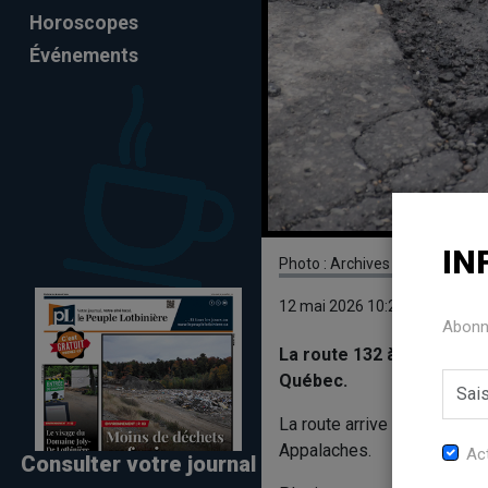
Horoscopes
Événements
IN
Photo : Archives
12 mai 2026 10:24
Abonne
La route 132 à Sainte-Cro
Québec.
e
La route arrive au 10
rang p
Appalaches.
Act
Consulter votre journal