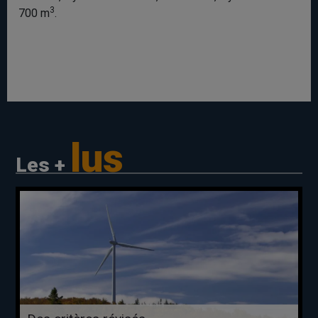
3
700 m
.
lus
Les +