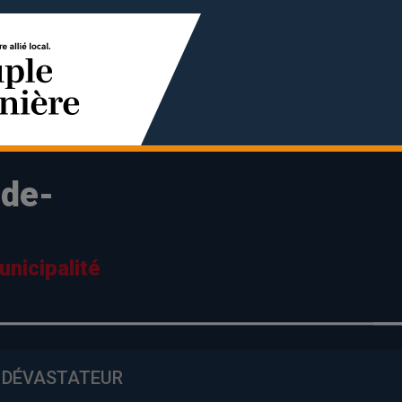
-de-
e
nicipalité
E DÉVASTATEUR