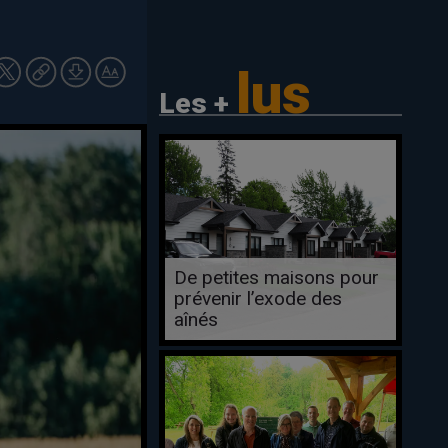
lus
Les +
De petites maisons pour
prévenir l’exode des
aînés