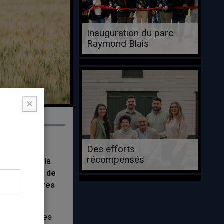
Inauguration du parc
Raymond Blais
×
Des efforts
récompensés
iétaires de la
à, le projet de
des partenaires
elques ficelles