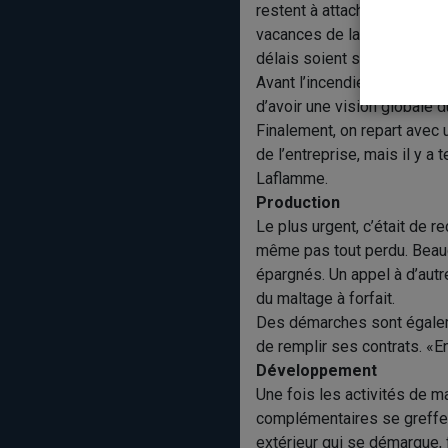
restent à attacher et les en
vacances de la construction
délais soient serrés, elle 
Avant l’incendie, les proprié
d’avoir une vision globale
Finalement, on repart avec u
de l’entreprise, mais il y a
Laflamme.
Production
Le plus urgent, c’était de 
même pas tout perdu. Beauco
épargnés. Un appel à d’autr
du maltage à forfait.
Des démarches sont égaleme
de remplir ses contrats. «E
Développement
Une fois les activités de m
complémentaires se greffer 
extérieur qui se démarque, f