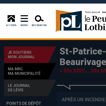
ACCUEIL
MENU
RECHERCHE
St-Patrice
JE SOUTIENS
MON JOURNAL
Beaurivag
MA MRC
> Ma MRC .. Ma Mu
MA MUNICIPALITÉ
LE JOURNAL
DE LÉVIS
APRÈS UN INCENDI
POINTS DE DÉPÔT