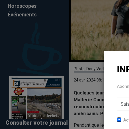
Horoscopes
Événements
IN
Photo: Dany Vachon - Photog
24 avr. 2024 08:17
Abonne
Quelques jours après l’inc
Malterie Caux-Laflamme de
reconstruction prend for
américains. Par melani
Act
Consulter votre journal
Pendant que les décombres d