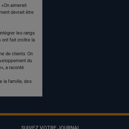
. «On aimerait
ment devrait être
intégrer les rangs
ont fait croître la
ne de clients. On
 développement du
e», a raconté
e la famille, des
SUIVEZ VOTRE JOURNAL