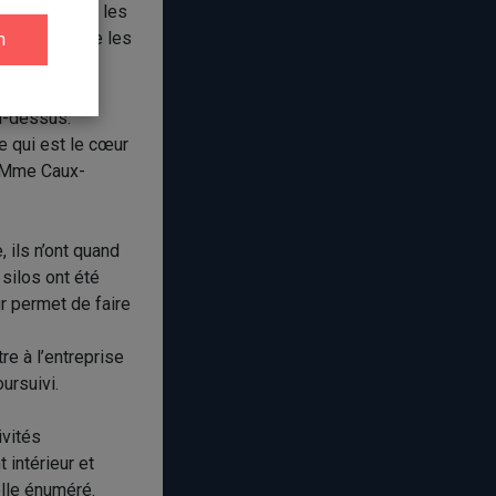
e faite avant les
mme. Bien que les
 aurait permis
à-dessus.
ge qui est le cœur
vi Mme Caux-
 ils n’ont quand
silos ont été
ur permet de faire
e à l’entreprise
ursuivi.
ivités
 intérieur et
elle énuméré.