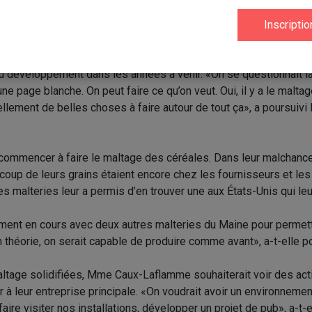
trepreneurs sont réservés. «Théoriquement, la coquille devrait êtr
», a estimé la copropriétaire de l’entreprise, Myriam Caux-Lafla
aimerait bien voir un premier maltage en décembre.
taires travaillaient déjà sur une planification stratégique qui leur
 du développement dans les années à venir. «On se questionnait l
ne page blanche. On peut faire ce qu’on veut. Oui, il y a le malta
 tellement de belles choses à faire autour de tout ça», a poursui
recommencer à faire le maltage des céréales. Dans leur malchance,
up de leurs grains étaient encore chez les fournisseurs et les 
es malteries leur a permis d’en trouver une aux États-Unis qui le
nt en cours avec deux autres malteries du Maine pour permettr
n théorie, on serait capable de produire comme avant», a-t-elle po
altage solidifiées, Mme Caux-Laflamme souhaiterait voir des act
à leur entreprise principale. «On voudrait avoir un environnement
aire visiter nos installations, développer un projet de pub», a-t-