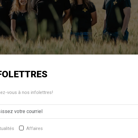
FOLETTRES
raphe
z-vous à nos infolettres!
endie qui a ravagé leurs installations le 1er mars, les propr
 Saint-Patrice-de-Beaurivage étaient prêts à rebondir. Déj
me et l’entreprise poursuit ses activités de maltage avec 
e.labrecque@meliormedia.com
ualités
Affaires
es installations sont retirés, la reconstruction est en route. Qu