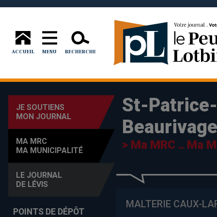
ACCUEIL
MENU
RECHERCHE
St-Patrice
JE SOUTIENS
MON JOURNAL
Beaurivag
MA MRC
> Ma MRC .. Ma Mu
MA MUNICIPALITÉ
LE JOURNAL
DE LÉVIS
MALTERIE CAUX-L
POINTS DE DÉPÔT