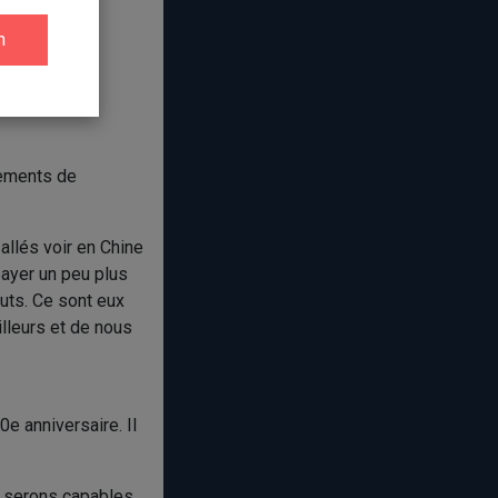
tisées.
ous avions
s motivés à
pements de
allés voir en Chine
payer un peu plus
uts. Ce sont eux
lleurs et de nous
0e anniversaire. Il
s serons capables