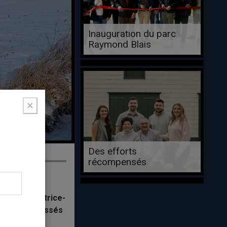
Inauguration du parc
Raymond Blais
×
Des efforts
récompensés
 de Saint-Patrice-
 sont pas laissés
2024.