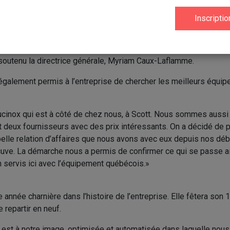
relancée ce printemps avec des installations entièrement automa
les options pour l’équipement, voir ce que nous ferions et si n
investir. C’est un projet d’envergure. Finalement, nous étions tou
 soutenu la directrice générale, Myriam Caux-Laflamme.
 également permis à l’entreprise de chercher les meilleurs équi
ucinox qui est à côté de chez nous, à Scott. Nous sommes aussi 
it deux fournisseurs avec des prix intéressants. On a décidé de 
belle relation d’affaires que nous avons avec eux depuis nos déb
 cuve. La démarche nous a permis de confirmer ce qui se passe ai
servis ici avec l’équipement québécois.»
e année charnière dans l’histoire de l’entreprise. Elle fêtera son 1
 repartir en neuf.
 est à notre image, optimisée et automatisée dans laquelle nou