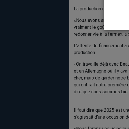
La production devrait être 
«Nous avons analysé toutes 
vraiment le goût de nous ré
redonner vie à la ferme», a
L’attente de financement a
production.
«On travaille déjà avec Bea
et en Allemagne où il y ava
cher, mais de garder notre 
qui ont fait notre première
dire que nous sommes bien 
Il faut dire que 2025 est un
s’agissait d’une occasion de
«Nous ferons une usine qui