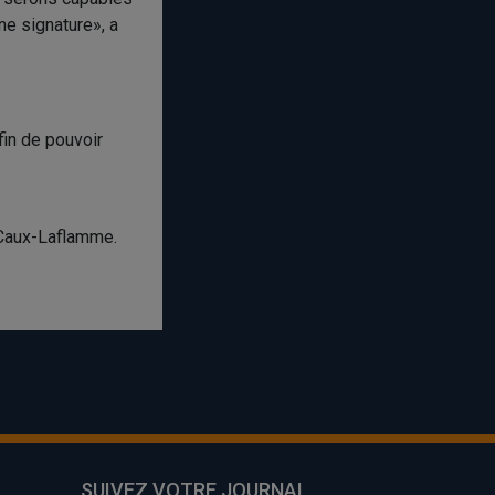
ne signature», a
fin de pouvoir
 Caux-Laflamme.
SUIVEZ VOTRE JOURNAL