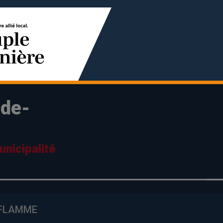
-de-
e
nicipalité
AFLAMME