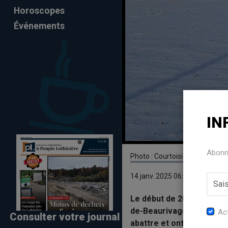
Horoscopes
Événements
IN
Abonne
Photo : Courtoisie
14 janv. 2025 06:54
Le début de 2024 a été di
de-Beaurivage, avec l’ince
Act
Consulter votre journal
abattre et ont commencé 