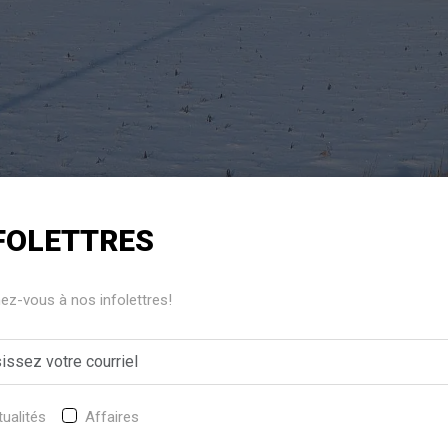
FOLETTRES
z-vous à nos infolettres!
fficile pour les propriétaires de la Malterie Caux-Laflamme,
ndie qui a détruit leurs infrastructures. Pourtant, ils ne se
ualités
Affaires
les travaux de réaménagement dans la dernière partie de 