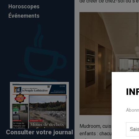
de créer ce chez-soi où s’éc
Horoscopes
Événements
IN
Abonne
Mudroom, cuisine, arrière-cu
Consulter votre journal
enfants : chacune de ces pi