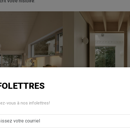
rit votre histoire.
FOLETTRES
z-vous à nos infolettres!
isine, salle d’eau, salle de bain des maîtres, salle de lavage, sa
èces reprend des éléments, telles les matières et les couleurs 