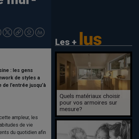
lus
Les +
ine : les gens
hwork de styles a
 de l’entrée jusqu’à
Quels matériaux choisir
pour vos armoires sur
mesure?
cette ampleur, les
abitudes de vie
ents du quotidien afin