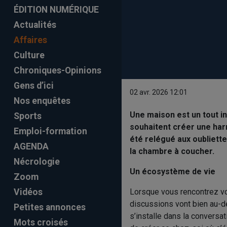
ÉDITION NUMÉRIQUE
Actualités
Affaires
Culture
Chroniques-Opinions
Gens d’ici
02 avr. 2026 12:01
Nos enquêtes
Une maison est un tout i
Sports
souhaitent créer une har
Emploi-formation
été relégué aux oubliette
AGENDA
la chambre à coucher.
Nécrologie
Un écosystème de vie
Zoom
Lorsque vous rencontrez vot
Vidéos
discussions vont bien au-d
Petites annonces
s’installe dans la conversat
Mots croisés