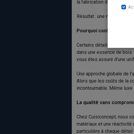
la fabrication du mobilier s
Act
Résultat : une maison d’un c
Pourquoi confier l’ensem
Certains détails sont peu v
dans une essence de bois. E
vous êtes assuré d’une unif
Une approche globale de l’
Alors que les coûts de la c
incontournable. Même luxe 
La qualité sans comprom
Chez Cuisiconcept, nous col
matériaux et une réactivité
particulière à chaque détail 