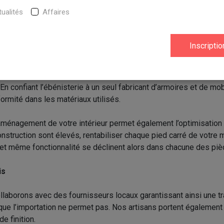
ur mesure.
ualités
Affaires
hic fou!
ble de l’ébénisterie de votre maison à une seule firme?
isibles à l’œil nu, mais se ressentent. Par exemple, les subtiles 
n confiant l’ébénisterie à un seul fabricant d’armoires et de mob
ormité dans les matériaux utilisés.
aménagement de votre intérieur permet également l’optimisatio
onstruction sont élevés, rentabiliser chaque pied carré de votre
et même fonctionnalité se déclinent alors dans chacune des piè
is
laborons avec des fournisseurs locaux garantissant ainsi une tr
 que l’importation ne permet pas. Nos artisans portent également
de finition.