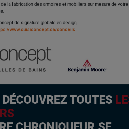
 de la fabrication des armoires et mobiliers sur mesure de votr
ge.
concept de signature globale en design,
tps://www.cuisiconcept.ca/conseils
I
DÉCOUVREZ TOUTES
LE
RS
RE CHRONIQUEUR.SE.