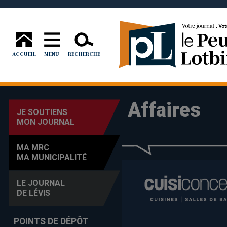
ACCUEIL
MENU
RECHERCHE
Affaires
JE SOUTIENS
MON JOURNAL
MA MRC
MA MUNICIPALITÉ
LE JOURNAL
DE LÉVIS
POINTS DE DÉPÔT