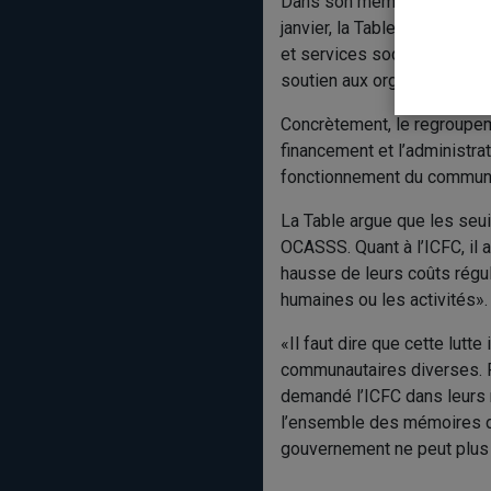
Dans son mémoire prébudgét
janvier, la Table a mis de
et services sociaux — Hauss
soutien aux organismes co
Concrètement, le regroupeme
financement et l’administr
fonctionnement du communa
La Table argue que les seu
OCASSS. Quant à l’ICFC, il 
hausse de leurs coûts régu
humaines ou les activités».
«Il faut dire que cette lutt
communautaires diverses. P
demandé l’ICFC dans leurs 
l’ensemble des mémoires d
gouvernement ne peut plus j