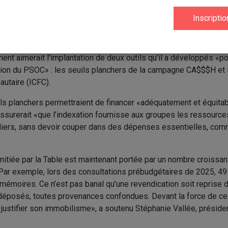
aire au cabinet du ministre des Finances du Québec, Éric Girar
 l’avant les revendications de la campagne CA$$$H (Communautai
ez le financement !), qui visent «l’amélioration significative» 
mmunautaires (PSOC).
nt aimerait l'implantation de deux outils qu’il a développés «po
ation du PSOC» : les seuils planchers de la campagne CA$$$H et 
utaire (ICFC).
ils planchers permettraient de financer «adéquatement et équita
assurerait «que l’indexation fournisse aux groupes les ressources
liers, sans devoir couper dans des dépenses essentielles, co
e initiée par la Table est maintenant portée par un nombre croissan
ar exemple, lors des consultations prébudgétaires de 2025, 49 
mémoires. Ce n’est pas banal qu’une revendication soit reprise 
éposés, toutes provenances confondues. Devant la force de ce
ustifier son immobilisme», a soutenu Stéphanie Vallée, présiden