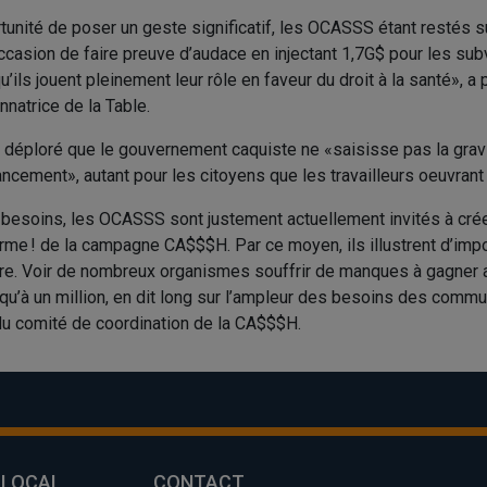
unité de poser un geste significatif, les OCASSS étant restés su
occasion de faire preuve d’audace en injectant 1,7G$ pour les sub
ils jouent pleinement leur rôle en faveur du droit à la santé», a 
atrice de la Table.
a déploré que le gouvernement caquiste ne «saisisse pas la grav
cement», autant pour les citoyens que les travailleurs oeuvran
 besoins, les OCASSS sont justement actuellement invités à crée
ffirme ! de la campagne CA$$$H. Par ce moyen, ils illustrent d’im
tre. Voir de nombreux organismes souffrir de manques à gagner 
usqu’à un million, en dit long sur l’ampleur des besoins des comm
u comité de coordination de la CA$$$H.
 LOCAL
CONTACT