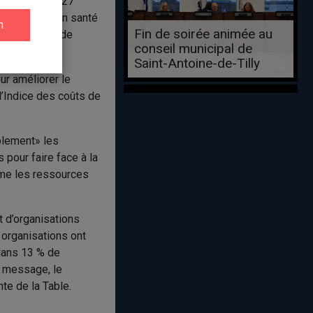
d, déposé le 27
re autonome en santé
Fin de soirée animée au
du Programme de
conseil municipal de
Saint-Antoine-de-Tilly
ur améliorer le
l’Indice des coûts de
blement» les
 pour faire face à la
mme les ressources
t d’organisations
organisations ont
dans 13 % de
 message, le
te de la Table.