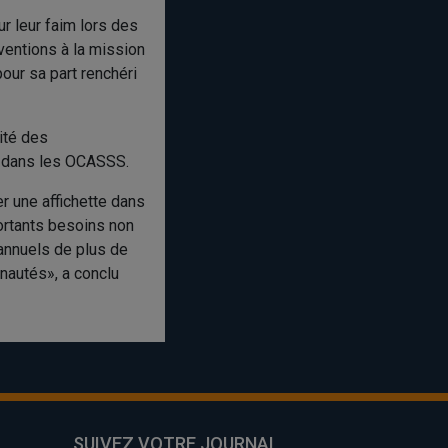
r leur faim lors des
ventions à la mission
pour sa part renchéri
ité des
t dans les OCASSS.
r une affichette dans
portants besoins non
annuels de plus de
unautés», a conclu
SUIVEZ VOTRE JOURNAL