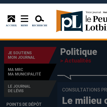
ACCUEIL
MENU
RECHERCHE
Politique
JE SOUTIENS
MON JOURNAL
> Actualités
MA MRC
MA MUNICIPALITÉ
LE JOURNAL
CONSULTATIONS PR
DE LÉVIS
Le milieu
POINTS DE DÉPÔT