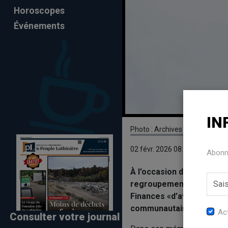
Horoscopes
Événements
IN
Photo : Archives - Érick Desch
02 févr. 2026 08:00
Abonne
À l'occasion des consult
regroupements provincia
Finances «d’avoir l’audac
communautaires autonome
Act
Consulter votre journal