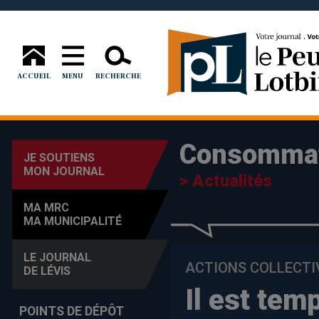
ACCUEIL
MENU
RECHERCHE
Consomma
JE SOUTIENS
MON JOURNAL
> Actualités
MA MRC
MA MUNICIPALITÉ
LE JOURNAL
ACTIONS COLLECTI
DE LÉVIS
Il est tem
POINTS DE DÉPÔT