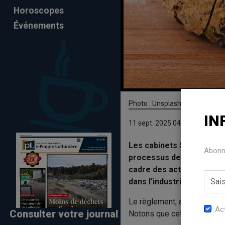
Horoscopes
Événements
Photo : Unsplash - Jude Infanti
IN
11 sept. 2025 04:30
Les cabinets Strosberg W
Abonne
processus de réclamation
cadre des actions collect
dans l'industrie du pain 
Le règlement, approuvé par
Act
Consulter votre journal
Notons que cette dernière 