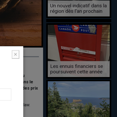
Un nouvel indicatif dans la
région dès l'an prochain
×
Les ennuis financiers se
poursuivent cette année
 lancement du
t Loblaw, dans le
ée fixation des prix
eston et Loblaw.
rtes Loblaw.