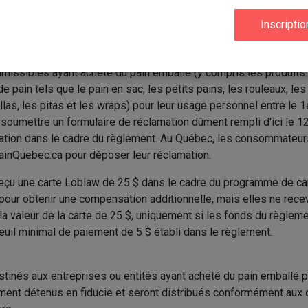
r les tribunaux sont réservés pour les membres du groupe de r
'autre partie de l'enveloppe étant dédié aux consommateurs québ
missibles ayant acheté du pain emballé (y compris les produits
e pain tels que le pain en sac, les petits pains, les rouleaux, les
tillas, les pitas et les wraps) pour leur usage personnel entre le 1
oumettre un formulaire de réclamation dûment rempli d'ici le 
tion dans le cadre du règlement. Au Québec, les consommateurs
inQuebec.ca pour déposer leur réclamation.
eçu une carte Loblaw de 25 $ dans le cadre du programme de c
pour obtenir une compensation additionnelle, mais elles ne rece
a valeur de la carte de 25 $, uniquement si les fonds du règleme
uil minimal de paiement de 5 $ établi dans le règlement.
tinés aux entreprises ou entités ayant acheté du pain emballé p
ment détenus en fiducie et seront distribués conformément aux 