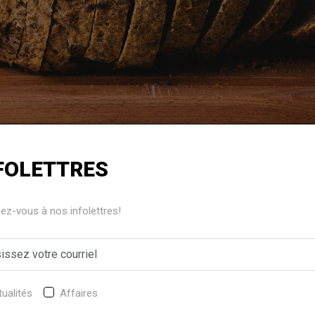
ni
FOLETTRES
ingfield Sasso LLP et Orr Taylor LLP ont annoncé jeudi le
z-vous à nos infolettres!
 lié au règlement national de 500 M$ conclu avec Weston e
ives intentées à l'échelle nationale concernant une présum
emballé vendu au Canada entre 2001 et 2021.
 les tribunaux, prévoit un paiement en espèces de 404 M$ par W
ualités
Affaires
entreprise a déjà versé 96 M$ dans le cadre du programme de ca