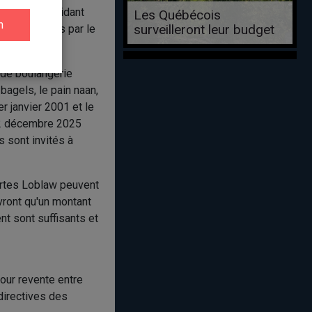
èglement résidant
Les Québécois
surveilleront leur budget
écois touchés par le
 de boulangerie
 bagels, le pain naan,
er janvier 2001 et le
12 décembre 2025
 sont invités à
artes Loblaw peuvent
vront qu'un montant
nt sont suffisants et
our revente entre
directives des