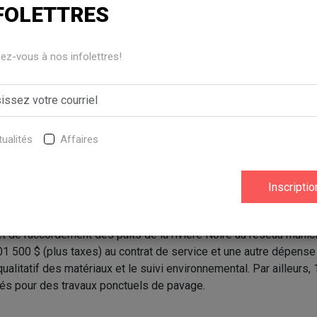
n référendum. Seules 114 personnes se sont déplacées pour signe
FOLETTRES
opté.
z-vous à nos infolettres!
era lors d’une prochaine séance une modification de son règlem
nt et le raccordement des puits de la rivière Noire au réseau m
rpuits seront aussi raccordés au réseau, ce qui nécessite une rév
règlement d’emprunt est évalué à 4,1 M$. Le précédent était éva
ualités
Affaires
res afin de permettre la construction du nouvel ensemble rési
milieu
et de raccordement des puits de la rivière Noire au réseau municip
1 500 $ (plus taxes) au contrat de service et une autre dépense
qualitatif des matériaux et le suivi environnemental. Par ailleurs,
sés pour des travaux ponctuels de pavage.