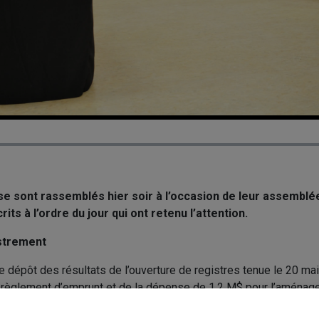
 se sont rassemblés hier soir à l’occasion de leur assemblé
its à l’ordre du jour qui ont retenu l’attention.
istrement
le dépôt des résultats de l’ouverture de registres tenue le 20 mai
u règlement d’emprunt et de la dépense de 1,2 M$ pour l’aménag
s habiles à voter dans la municipalité, il fallait 393 signatures p