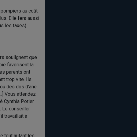
s pompiers au coût
us. Elle fera aussi
s les taxes).
ers soulignent que
oie favorisent la
Les parents ont
t trop vite. Ils
s ou des dos d’âne
 […] Vous attendez
é Cynthia Potier.
. Le conseiller
 travaillait à
 tout autant les