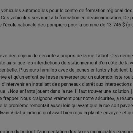
8 véhicules automobiles pour le centre de formation régional de
 Ces véhicules serviront à la formation en désincarcération. De pl
e l’école nationale des pompiers pour la somme de 13 746 $ (plu
evé des enjeux de sécurité à propos de la rue Talbot. Ces derni
oite ainsi que les interdictions de stationnement d’un côté de la v
dentielle. Plusieurs familles avec de jeunes enfants y habitent. 
ive et qu’un enfant se fasse renverser par un automobiliste roulan
 d’intervenir en installant des panneaux d’arrêt aux intersection
rue. «Nos enfants jouent dans la rue. Il faut trouver une solution.
e frapper. Nous craignons vraiment pour notre sécurité», a résum
e le problème remontait aussi loin qu’avant que la rue soit pavée
in Vidal, a indiqué qu’il avait bien reçu la plainte envoyée et qu’il
option du budget, l’augmentation des taxes municipales exaspère