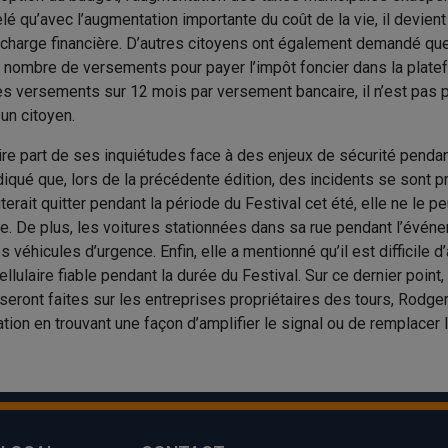
lé qu’avec l’augmentation importante du coût de la vie, il devien
te charge financière. D’autres citoyens ont également demandé que
 nombre de versements pour payer l’impôt foncier dans la platefo
 versements sur 12 mois par versement bancaire, il n’est pas p
 un citoyen.
re part de ses inquiétudes face à des enjeux de sécurité pendan
ndiqué que, lors de la précédente édition, des incidents se sont p
terait quitter pendant la période du Festival cet été, elle ne le pe
ce. De plus, les voitures stationnées dans sa rue pendant l’évé
 véhicules d’urgence. Enfin, elle a mentionné qu’il est difficile d
ulaire fiable pendant la durée du Festival. Sur ce dernier point, 
eront faites sur les entreprises propriétaires des tours, Rodger
ation en trouvant une façon d’amplifier le signal ou de remplacer 