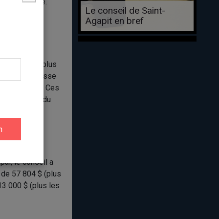
r le registre.
Le conseil de Saint-
Agapit en bref
ent d’emprunt
unicipal. En plus
ision à la hausse
lué à 3,4 M$. Ces
dentiel attendu
al, le conseil a
 de 57 804 $ (plus
 13 000 $ (plus les