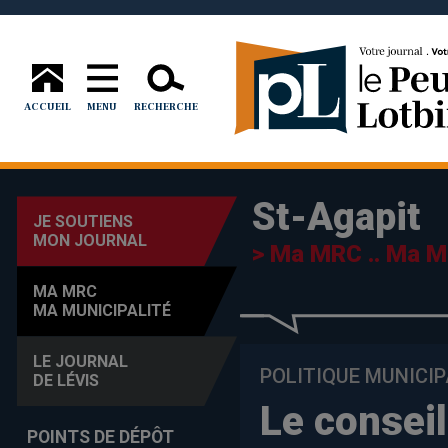
ACCUEIL
MENU
RECHERCHE
St-Agapit
JE SOUTIENS
MON JOURNAL
> Ma MRC .. Ma Mu
MA MRC
MA MUNICIPALITÉ
LE JOURNAL
POLITIQUE MUNICIP
DE LÉVIS
Le conseil
POINTS DE DÉPÔT