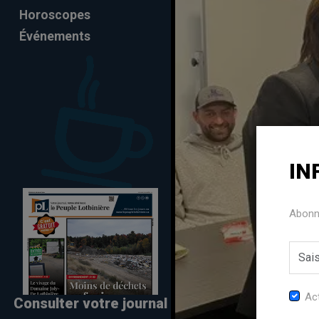
Horoscopes
Événements
IN
Abonne
Act
Consulter votre journal