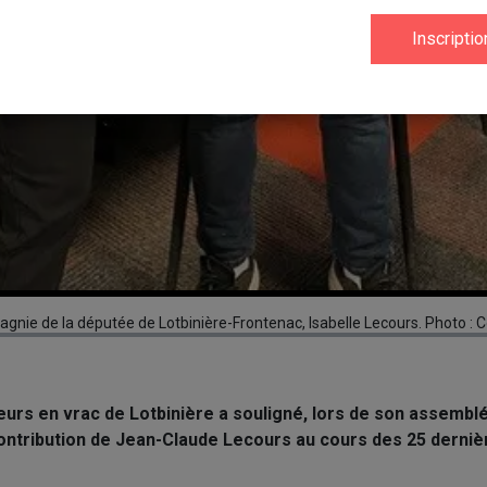
nie de la députée de Lotbinière-Frontenac, Isabelle Lecours. Photo : C
eurs en vrac de Lotbinière a souligné, lors de son assembl
la contribution de Jean-Claude Lecours au cours des 25 derni