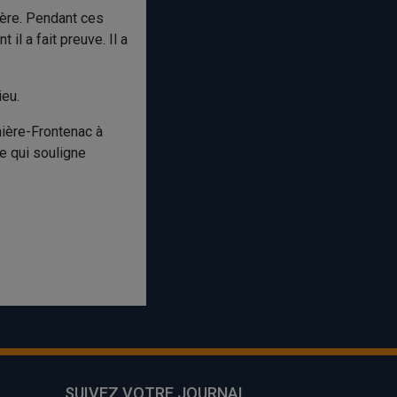
nière. Pendant ces
 il a fait preuve. Il a
ieu.
nière-Frontenac à
le qui souligne
SUIVEZ VOTRE JOURNAL