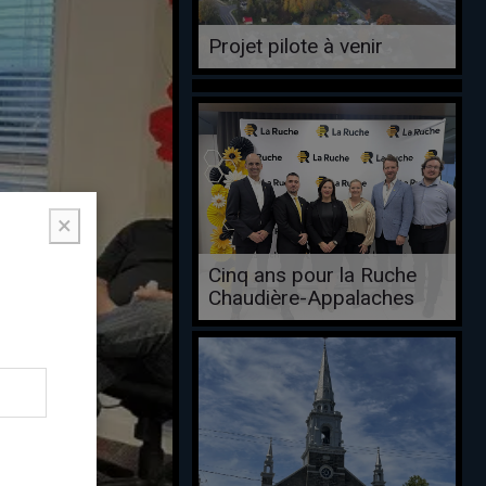
Projet pilote à venir
×
Cinq ans pour la Ruche
Chaudière-Appalaches