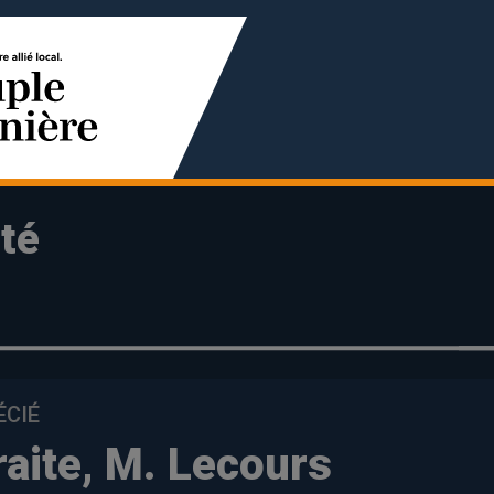
té
ÉCIÉ
raite, M. Lecours