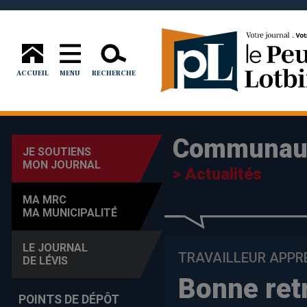
ACCUEIL
MENU
RECHERCHE
Communau
JE SOUTIENS
MON JOURNAL
> Actualités
MA MRC
MA MUNICIPALITÉ
LE JOURNAL
TRAVAILLEUR APPR
DE LÉVIS
Bonne ret
POINTS DE DÉPÔT