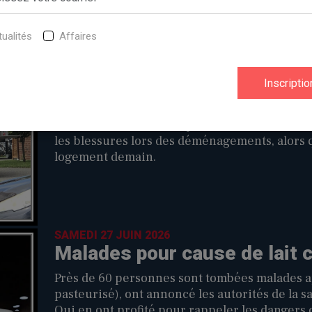
soutient qu'il est temps de remplacer le rég
médicaments public et universel (RAMPU), plus
ualités
Affaires
MARDI 30 JUIN 2026
Des conseils pour éviter de
L'Association des chiropraticiens du Québec 
les blessures lors des déménagements, alors 
logement demain.
SAMEDI 27 JUIN 2026
Malades pour cause de lait 
Près de 60 personnes sont tombées malades a
pasteurisé), ont annoncé les autorités de la san
Qui en ont profité pour rappeler les dangers