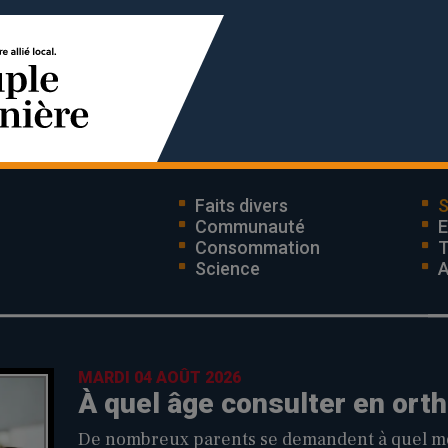
Faits divers
S
Communauté
E
Consommation
T
Science
A
MARDI 04 AOÛT 2026
À quel âge consulter en orth
De nombreux parents se demandent à quel mom