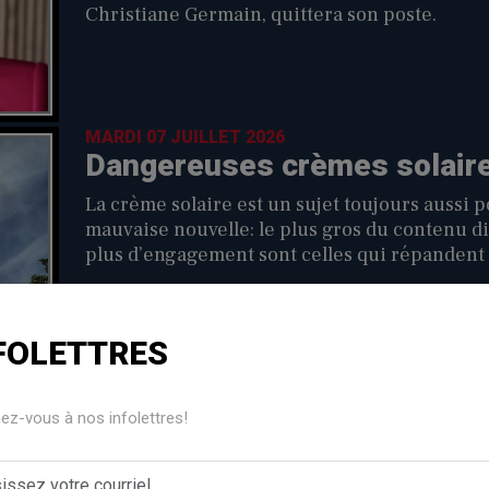
Christiane Germain, quittera son poste.
MARDI 07 JUILLET 2026
Dangereuses crèmes solaire
La crème solaire est un sujet toujours aussi 
mauvaise nouvelle: le plus gros du contenu dif
plus d’engagement sont celles qui répandent 
FOLETTRES
LUNDI 06 JUILLET 2026
L'APTS plaide pour un régime
z-vous à nos infolettres!
Dans le cadre de l'édition Agenda 2026 de sa c
l'Alliance du personnel professionnel et tech