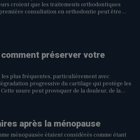
eurs croient que les traitements orthodontiques
remière consultation en orthodontie peut être
oce permet de détecter certains problèmes de
dents avant qu’ils ne s’aggravent.
: comment préserver votre
es les plus fréquentes, particulièrement avec
 dégradation progressive du cartilage qui protège les
 Cette usure peut provoquer de la douleur, de la
tant ainsi la qualité de vie au quotidien.
our ralentir l’évolution des symptômes et maintenir
un physiothérapeute permet notamment de
favoriser un mode de vie actif malgré la présence de
aires après la ménopause
femme ménopausée étaient considérés comme étant