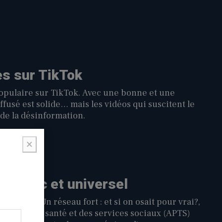
s sur TikTok
populaire sur TikTok. Avec une bonne et une
fusé est solide… mais les vidéos qui suscitent le
de la désinformation.
×
 public et universel
ampagne Un réseau fort : et si on osait pour vrai?,
nique de la santé et des services sociaux (APTS)