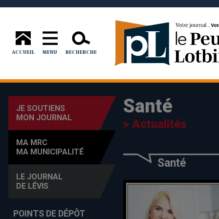
ACCUEIL
MENU
RECHERCHE
Santé
JE SOUTIENS
MON JOURNAL
> Actualités
MA MRC
MA MUNICIPALITÉ
Santé
LE JOURNAL
DE LÉVIS
POINTS DE DÉPÔT