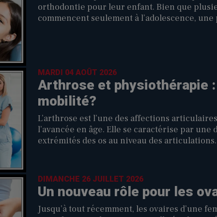
orthodontie pour leur enfant. Bien que plusi
commencent seulement à l’adolescence, une p
utile beaucoup plus tôt. Une évaluation préc
croissance des mâchoires ou d’alignement des 
MARDI 04 AOÛT 2026
Arthrose et physiothérapie 
mobilité?
L’arthrose est l’une des affections articulair
l’avancée en âge. Elle se caractérise par une
extrémités des os au niveau des articulations.
raideur et une diminution de la mobilité, affec
Heureusement, il existe plusieurs solutions p
une bonne autonomie. L’accompagnement d’
DIMANCHE 26 JUILLET 2026
préserver les capacités fonctionnelles et de 
Un nouveau rôle pour les ov
l’arthrose.
Jusqu’à tout récemment, les ovaires d’une 