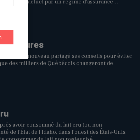
ime hybride actuel par un régime d'assurance
 équitable et plus efficace.
s blessures
(ACQ) a de nouveau partagé ses conseils pour éviter
que des milliers de Québécois changeront de
cru
près avoir consommé du lait cru (ou non
té de l’État de l’Idaho, dans l’ouest des États-Unis.
 de consommer du lait non pasteurisé.