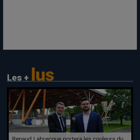
lus
Les +
Renaud Labrecque portera les couleurs du